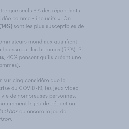
tre que seuls 8% des répondants
 vidéo comme « inclusifs ». On
 (14%)
sont les plus susceptibles de
nsommateurs mondiaux qualifient
 la hausse par les hommes (53%). Si
ts
, 40% pensent qu’ils créent une
hommes).
 sur cinq considère que le
crise du COVID-19, les jeux vidéo
la vie de nombreuses personnes.
, notamment le jeu de déduction
Jackbox
ou encore le jeu de
rizon
.