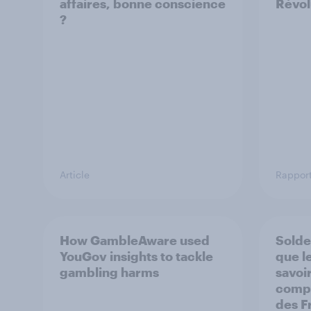
affaires, bonne conscience
Révol
?
Article
Rappor
How GambleAware used
Solde
YouGov insights to tackle
que l
gambling harms
savoir
compo
des F