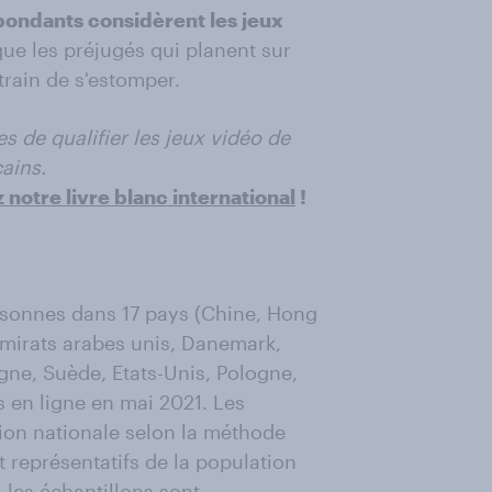
ondants considèrent les jeux
que les préjugés qui planent sur
train de s'estomper.
es de qualifier les jeux vidéo de
ains.
 notre livre blanc international
!
rsonnes dans 17 pays (Chine, Hong
Emirats arabes unis, Danemark,
gne, Suède, Etats-Unis, Pologne,
 en ligne en mai 2021. Les
tion nationale selon la méthode
t représentatifs de la population
 les échantillons sont