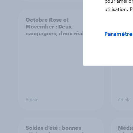
pour améliore
utilisation.
P
Octobre Rose et
Décou
Movember : Deux
comp
campagnes, deux réalités
atten
Paramètre
génér
Article
Article
Soldes d’été : bonnes
Média