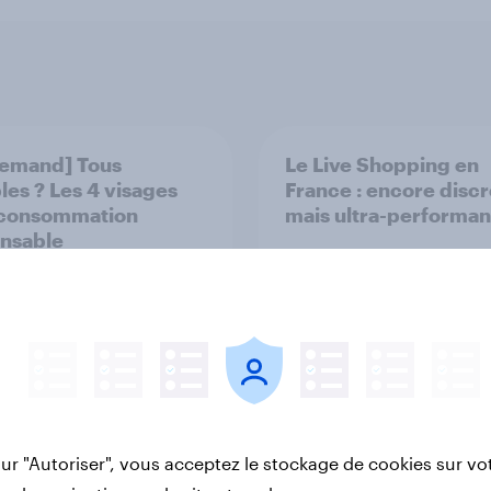
emand] Tous
Le Live Shopping en
les ? Les 4 visages
France : encore discr
 consommation
mais ultra-performan
nsable
Rapport
sur "Autoriser", vous acceptez le stockage de cookies sur vo