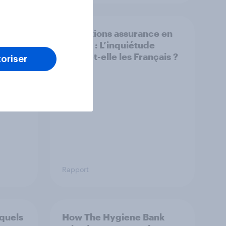
 : Les
Cotisations assurance en
 de
hausse : L’inquiétude
ire
gagne-t-elle les Français ?
oriser
Rapport
 quels
How The Hygiene Bank