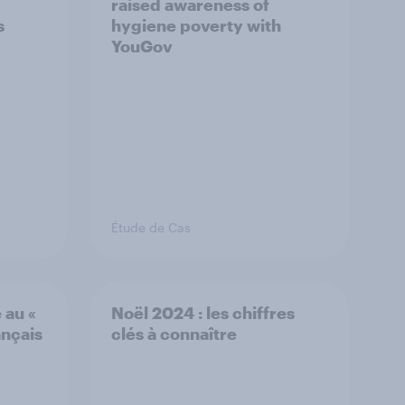
raised awareness of
s
hygiene poverty with
YouGov
Étude de Cas
 au «
Noël 2024 : les chiffres
ançais
clés à connaître