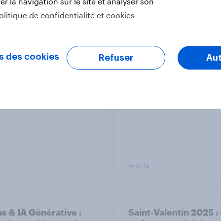
r la navigation sur le site et analyser son
olitique de confidentialité et cookies
vrez les
Rentrée scolaire 2025
ortements et
Français profitent-ils
tes des jeunes
cette période pour fa
s des cookies
Refuser
Aut
ations en France
des achats ?
Article
s & IA Générative :
Saint-Valentin 2025 :