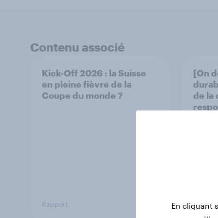
Contenu associé
Kick-Off 2026 : la Suisse
[On d
en pleine fièvre de la
durab
Coupe du monde ?
de la
respo
Rapport
Article
En cliquant 