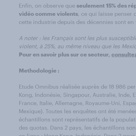
Enfin, on observe que
seulement 15% des rép
vidéo comme violents
, ce qui laisse penser 
cette industrie depuis des décennies sont en 
A noter : les Français sont les plus susceptibl
violent, à 25%, au même niveau que les Mexic
Pour en savoir plus sur ce secteur,
consultez
Methodologie :
Etude Omnibus réalisée auprès de 18 986 pe
Kong, Indonésie, Singapour, Australie, Inde, 
France, Italie, Allemagne, Royaume-Uni, Espa
Mexique). Toutes les enquêtes ont été menées
échantillons sont représentatifs de la popula
des quotas. Dans 2 pays, les échantillons son
en ligne : Hong Kong, Indonésie. Dans 2 pays,