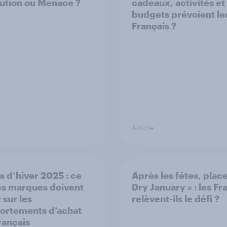
ution ou Menace ?
cadeaux, activités et
budgets prévoient le
Français ?
t
Article
s d’hiver 2025 : ce
Après les fêtes, place
es marques doivent
Dry January » : les Fr
 sur les
relèvent-ils le défi ?
rtements d’achat
rançais