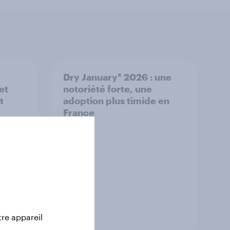
Dry January* 2026 : une
et
notoriété forte, une
t
adoption plus timide en
France
Rapport
tre appareil