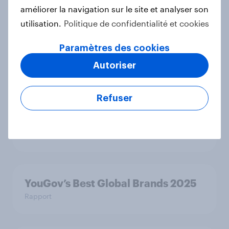
Cotisations assurance en hausse :
améliorer la navigation sur le site et analyser son
L’inquiétude gagne-t-elle les
utilisation.
Politique de confidentialité et cookies
Français ?
Rapport
Paramètres des cookies
Autoriser
Saint-Valentin 2025 : quels
Refuser
cadeaux, activités et budgets
prévoient les Français ?
Article
YouGov’s Best Global Brands 2025
Rapport