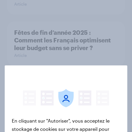
Article
Fêtes de fin d’année 2025 :
Comment les Français optimisent
leur budget sans se priver ?
Article
France, Belgium & Netherlands
consumer bank rankings: YouGov's
best banks 2025
Rapport
En cliquant sur "Autoriser", vous acceptez le
stockage de cookies sur votre appareil pour