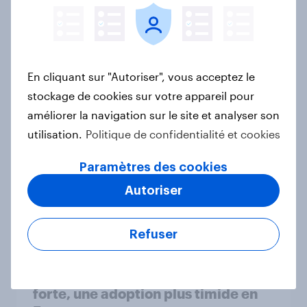
Rapport
Furniture Trends in Belgium and the
En cliquant sur "Autoriser", vous acceptez le
Netherlands
stockage de cookies sur votre appareil pour
Article
améliorer la navigation sur le site et analyser son
utilisation.
Politique de confidentialité et cookies
Paramètres des cookies
Fashion Trends in Belgium and the
Netherlands
Autoriser
Article
Refuser
Dry January* 2026 : une notoriété
forte, une adoption plus timide en