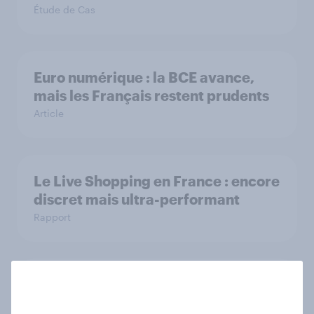
Étude de Cas
Euro numérique : la BCE avance,
mais les Français restent prudents
Article
Le Live Shopping en France : encore
discret mais ultra-performant
Rapport
Forever young? anti-aging report
France 2026