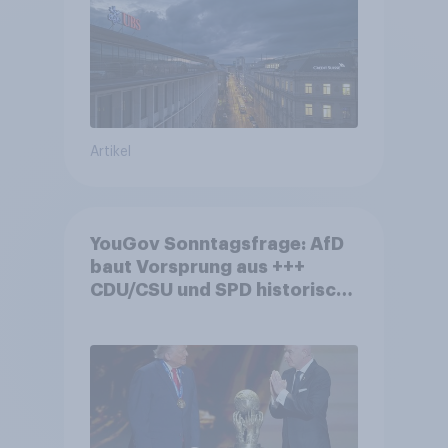
von Grossbanken steht
Artikel
YouGov Sonntagsfrage: AfD
baut Vorsprung aus +++
CDU/CSU und SPD historisch
niedrig +++ Bürgerinnen und
Bürger wünschen sich
Fußball-WM ohne Politik