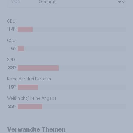
VON:
CDU
%
14
CSU
%
6
SPD
%
38
Keine der drei Parteien
%
19
Weiß nicht/ keine Angabe
%
23
Verwandte Themen