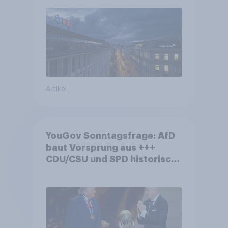
Debatte um die Regulierung
von Grossbanken steht
Artikel
YouGov Sonntagsfrage: AfD
baut Vorsprung aus +++
CDU/CSU und SPD historisch
niedrig +++ Bürgerinnen und
Bürger wünschen sich
Fußball-WM ohne Politik