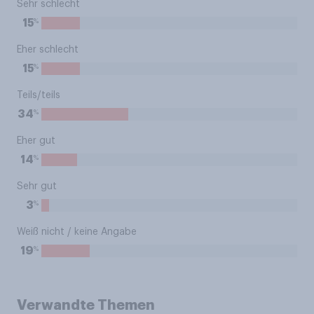
Sehr schlecht
%
15
Eher schlecht
%
15
Teils/teils
%
34
Eher gut
%
14
Sehr gut
%
3
Weiß nicht / keine Angabe
%
19
Verwandte Themen