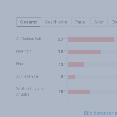
Gesamt
Geschlecht
Partei
Alter
Os
Auf keinen Fall
%
37
Eher nein
%
26
Eher ja
%
13
Auf jeden Fall
%
6
Weiß nicht / keine
%
18
Angabe
Bild herunterl