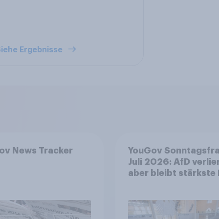
iehe Ergebnisse
ov News Tracker
YouGov Sonntagsfr
Juli 2026: AfD verlier
aber bleibt stärkste 
+++ Großes Bedürfn
nach Reformen in de
Bevölkerung