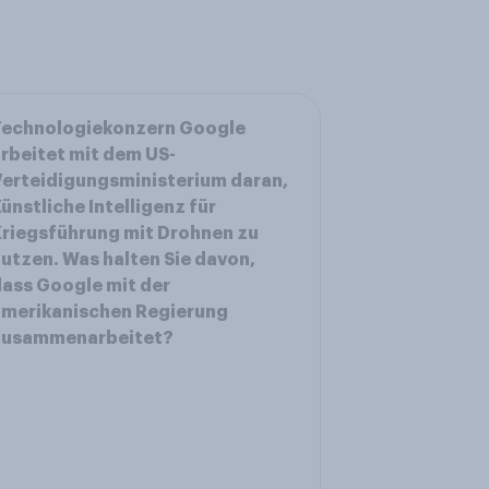
Technologiekonzern Google
rbeitet mit dem US-
erteidigungsministerium daran,
ünstliche Intelligenz für
riegsführung mit Drohnen zu
utzen. Was halten Sie davon,
ass Google mit der
amerikanischen Regierung
zusammenarbeitet?