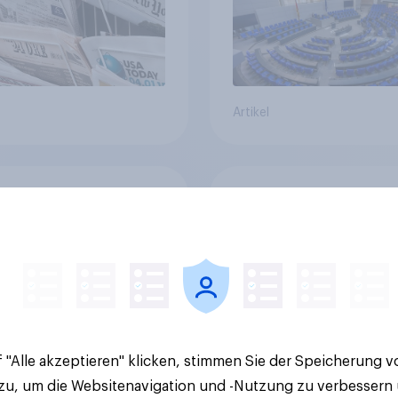
Artikel
lität oder
YouGov Sonntagsfra
ortattraktivität für
AfD baut Vorsprung
Schweizer
+++ CDU/CSU und SPD
zplatz? Wo die
historisch niedrig +
kerung in der
Bürgerinnen und Bür
te um die
wünschen sich Fußba
ierung von
WM ohne Politik
sbanken steht
 "Alle akzeptieren" klicken, stimmen Sie der Speicherung 
 zu, um die Websitenavigation und -Nutzung zu verbessern