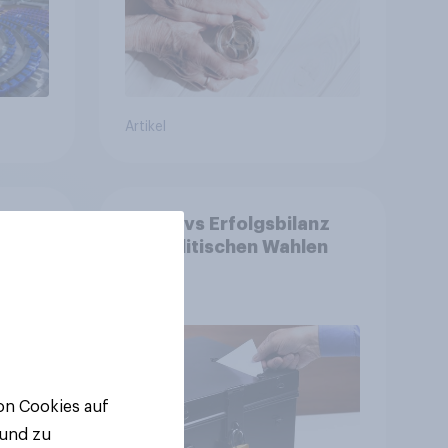
Artikel
ge:
YouGovs Erfolgsbilanz
 aus
bei politischen Wahlen
++
ger
ll-
von Cookies auf
 und zu