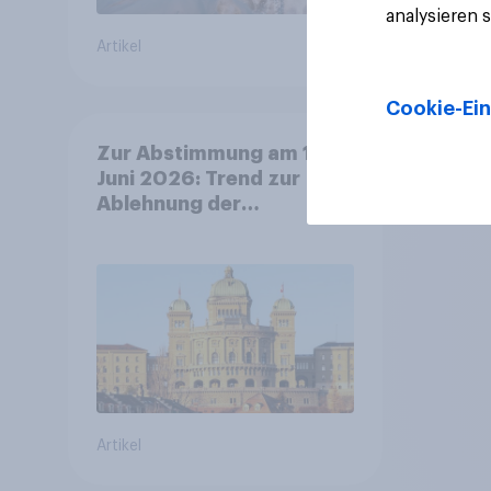
analysieren 
Artikel
Artikel
Cookie-Ein
Zur Abstimmung am 14.
Juni 2026: Trend zur
Ablehnung der
Bevölkerungsobergrenze
verstetigt sich, Chancen
für Annahme des
Zivildienstgesetz sinken
Artikel