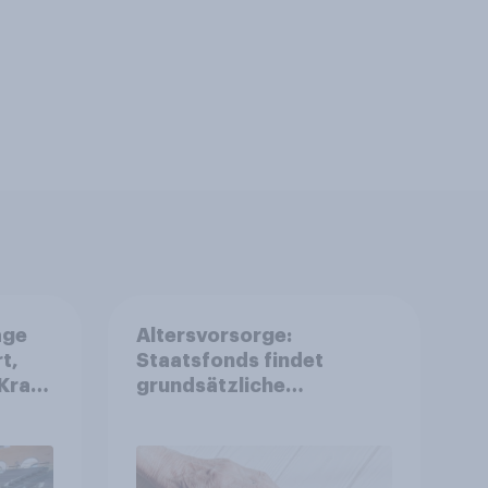
age
Altersvorsorge:
t,
Staatsfonds findet
Kraft
grundsätzliche
is
Zustimmung - Vertrauen,
r
Kosten und Sicherheit
entscheiden über die
Akzeptanz