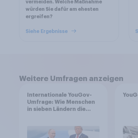
vermeiden. Welche Maßnahme
würden Sie dafür am ehesten
ergreifen?
Siehe Ergebnisse
S
Weitere Umfragen anzeigen
Internationale YouGov-
YouG
Umfrage: Wie Menschen
in sieben Ländern die
Rolle der USA, globale
Machtverschiebungen,
Bedrohungen und
Bündnisse bewerten