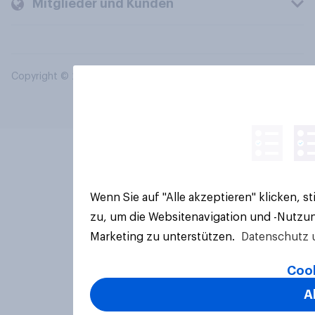
Mitglieder und Kunden
Copyright © 2026 YouGov PLC. Alle Rechte vorbehalten.
Wenn Sie auf "Alle akzeptieren" klicken, 
zu, um die Websitenavigation und -Nutzun
Marketing zu unterstützen.
Datenschutz 
Cook
A