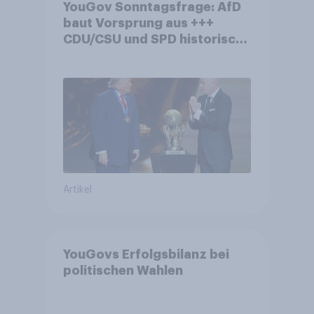
YouGov Sonntagsfrage: AfD
baut Vorsprung aus +++
CDU/CSU und SPD historisch
niedrig +++ Bürgerinnen und
Bürger wünschen sich
Fußball-WM ohne Politik
Artikel
YouGovs Erfolgsbilanz bei
politischen Wahlen