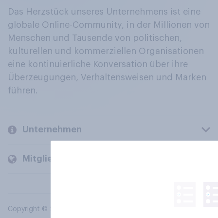
Das Herzstück unseres Unternehmens ist eine
globale Online-Community, in der Millionen von
Menschen und Tausende von politischen,
kulturellen und kommerziellen Organisationen
eine kontinuierliche Konversation über ihre
Überzeugungen, Verhaltensweisen und Marken
führen.
Unternehmen
Mitglieder und Kunden
Copyright © 2026 YouGov PLC. Alle Rechte vorbehalten.