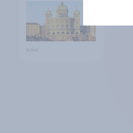
für Annahme des
Zivildienstgesetz sinken
Artikel