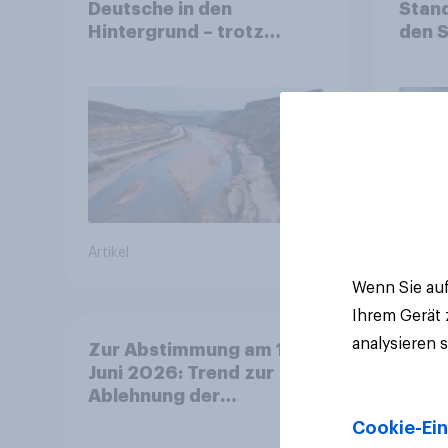
Deutsche in den
Stand
Hintergrund – trotz
den 
stabiler Überzeugung
Finan
Bevöl
Debat
Regul
Gros
Artikel
Artikel
Wenn Sie auf
Ihrem Gerät
analysieren 
Zur Abstimmung am 14.
Juni 2026: Trend zur
Ablehnung der
Bevölkerungsobergrenze
Cookie-Ein
verstetigt sich, Chancen