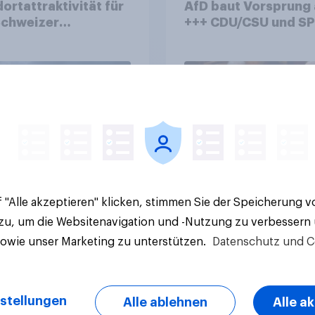
ortattraktivität für
AfD baut Vorsprung
Schweizer
+++ CDU/CSU und SPD
zplatz? Wo die
historisch niedrig +
kerung in der
Bürgerinnen und Bür
te um die
wünschen sich Fußba
ierung von
WM ohne Politik
sbanken steht
Artikel
 "Alle akzeptieren" klicken, stimmen Sie der Speicherung 
 zu, um die Websitenavigation und -Nutzung zu verbessern
sowie unser Marketing zu unterstützen.
Datenschutz und C
stellungen
Alle ablehnen
Alle a