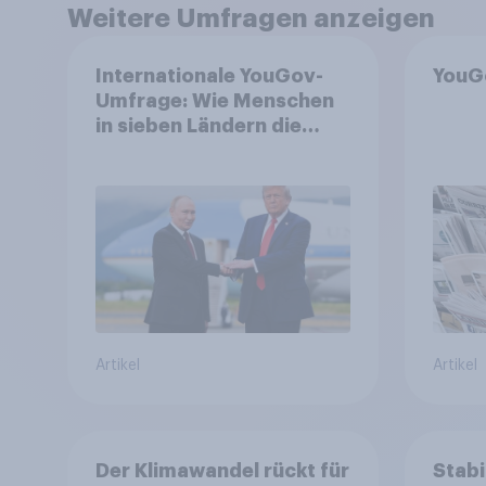
Weitere Umfragen anzeigen
Internationale YouGov-
YouG
Umfrage: Wie Menschen
in sieben Ländern die
Rolle der USA, globale
Machtverschiebungen,
Bedrohungen und
Bündnisse bewerten
Artikel
Artikel
Der Klimawandel rückt für
Stabi