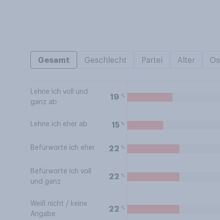
Gesamt
Geschlecht
Partei
Alter
Os
Lehne ich voll und
%
19
ganz ab
Lehne ich eher ab
%
15
Befürworte ich eher
%
22
Befürworte ich voll
%
22
und ganz
Weiß nicht / keine
%
22
Angabe