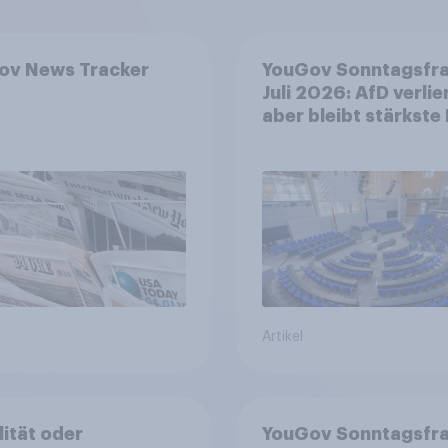
ov News Tracker
YouGov Sonntagsfr
Juli 2026: AfD verlier
aber bleibt stärkste 
+++ Großes Bedürfn
nach Reformen in de
Bevölkerung
Artikel
lität oder
YouGov Sonntagsfra