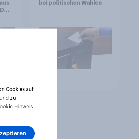
 aus
bei politischen Wahlen
++
ger
ll-
Artikel
von Cookies auf
 und zu
ookie-Hinweis
kzeptieren