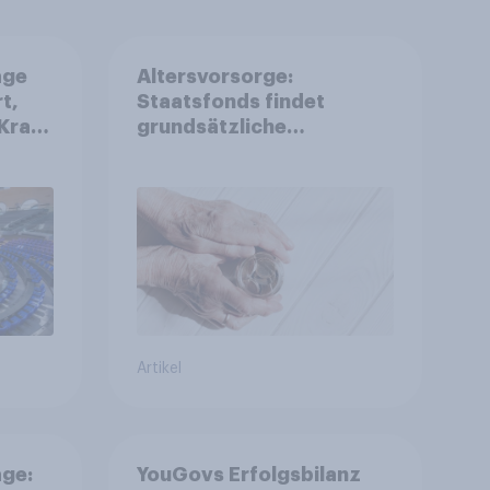
age
Altersvorsorge:
t,
Staatsfonds findet
Kraft
grundsätzliche
is
Zustimmung - Vertrauen,
r
Kosten und Sicherheit
entscheiden über die
Akzeptanz
Artikel
ge:
YouGovs Erfolgsbilanz