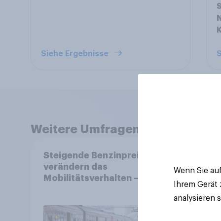
S
N
K
Siehe Ergebnisse
S
Weitere Umfragen anzeigen
Steigende Benzinpreise
Bidir
verändern das
Das f
Wenn Sie auf
Mobilitätsverhalten –
der 
Ihrem Gerät
Deutsche steigen bei
analysieren 
längeren Strecken vom
Auto auf öffentliche