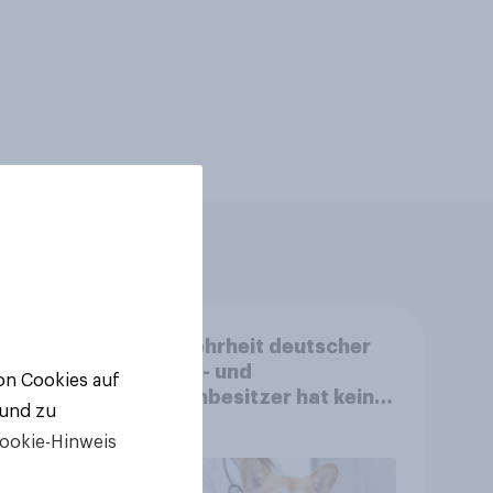
n der
Die Mehrheit deutscher
Hunde- und
von Cookies auf
in
Katzenbesitzer hat keine
 und zu
Tierversicherung
ookie-Hinweis
n?