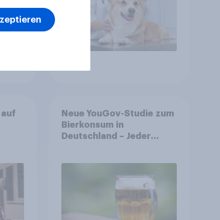
kzeptieren
Artikel
 auf
Neue YouGov-Studie zum
Bierkonsum in
Deutschland – Jeder
ür
Vierte trinkt wöchentlich
alkoholhaltiges Bier,
Alkoholfreies Bier wächst
um über 23 Prozent