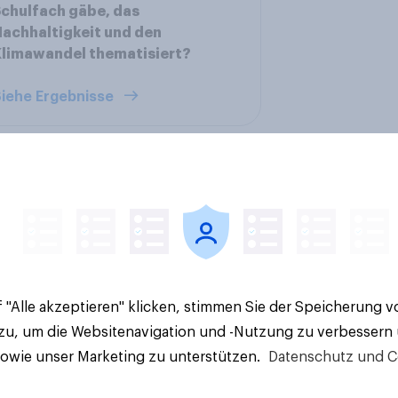
chulfach gäbe, das
achhaltigkeit und den
limawandel thematisiert?
iehe Ergebnisse
ektionales Laden:
Haben Sie seit Begin
ehlende Puzzleteil
Sommerferien in
 "Alle akzeptieren" klicken, stimmen Sie der Speicherung 
Energiewende?
Deutschland bereits 
 zu, um die Websitenavigation und -Nutzung zu verbessern
einem Stau auf der
sowie unser Marketing zu unterstützen.
Datenschutz und C
Autobahn gestande
48%