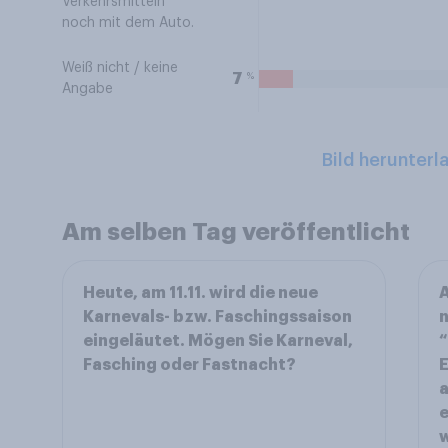
Verkehrsmitteln
noch mit dem Auto.
Weiß nicht / keine
%
7
Angabe
Bild herunterl
Am selben Tag veröffentlicht
Heute, am 11.11. wird die neue
A
Karnevals- bzw. Faschingssaison
eingeläutet. Mögen Sie Karneval,
“
Fasching oder Fastnacht?
E
a
e
w