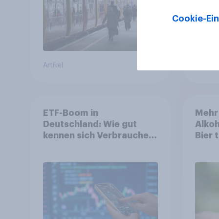
Verkehrsmittel um
Cookie-Ein
Artikel
Artikel
ETF-Boom in
Mehr
Deutschland: Wie gut
Alkoh
kennen sich Verbraucher
Bier 
mit dem Anlageprodukt
Öster
aus?