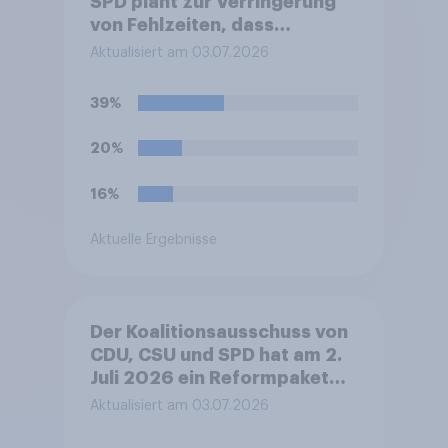
SPD plant zur Verringerung
von Fehlzeiten, dass
Beschäftigte künftig bereits
Aktualisiert am 03.07.2026
ab dem ersten Krankheitstag
eine ärztliche
39%
Arbeitsunfähigkeitsbescheinigung
vorlegen müssen statt am
20%
vierten. Befürworten Sie das
oder lehnen Sie es ab?
16%
Aktuelle Ergebnisse
Der Koalitionsausschuss von
CDU, CSU und SPD hat am 2.
Juli 2026 ein Reformpaket
vorgestellt. Dieses umfasst
Aktualisiert am 03.07.2026
unter anderem Maßnahmen
bei Steuern, Rente,