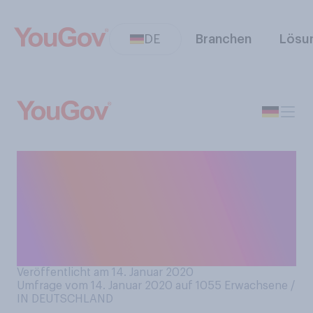
DE
Branchen
Lösu
Lassen Sie sich als
Arbeitnehmer
krankschreiben, wenn Sie
eine Erkältung haben oder
nicht?
Veröffentlicht am 14. Januar 2020
Umfrage vom 14. Januar 2020 auf 1055
Erwachsene /
IN DEUTSCHLAND