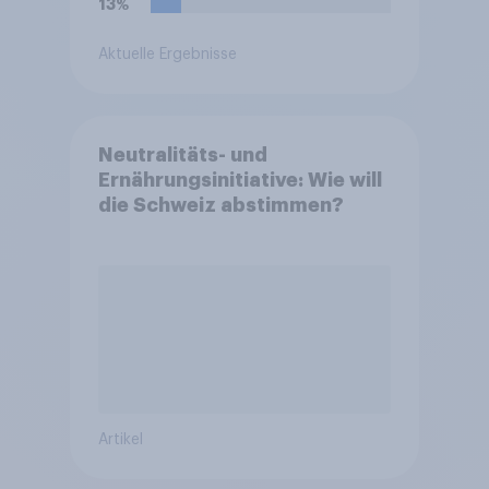
13%
der Höchststeuersatz bei 45
Prozent und greift ab einem
Aktuelle Ergebnisse
zu versteuernden Einkommen
von 277.826 Euro.
Befürworten Sie diese
Reform oder lehnen Sie sie
Neutralitäts- und
ab?
Ernährungsinitiative: Wie will
die Schweiz abstimmen?
Artikel