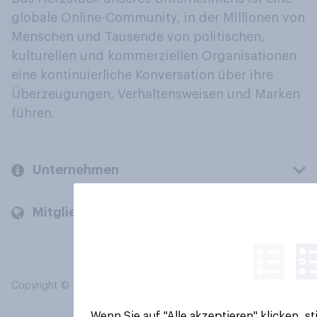
globale Online-Community, in der Millionen von
Menschen und Tausende von politischen,
kulturellen und kommerziellen Organisationen
eine kontinuierliche Konversation über ihre
Überzeugungen, Verhaltensweisen und Marken
führen.
Unternehmen
Mitglieder und Kunden
Copyright © 2026 YouGov PLC. Alle Rechte vorbehalten.
Wenn Sie auf "Alle akzeptieren" klicken, 