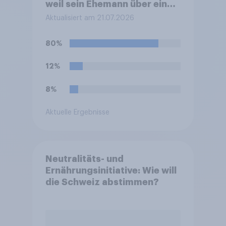
weil sein Ehemann über eine
Leihmutterschaft im Ausland
Aktualisiert am 21.07.2026
Vater geworden ist. In
Deutschland ist die
80%
Vermittlung und
medizinische Ausführung der
12%
Leihmutterschaft verboten.
Wie stehen Sie zu dem
8%
Rücktritt?
Aktuelle Ergebnisse
Neutralitäts- und
Ernährungsinitiative: Wie will
die Schweiz abstimmen?