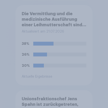
Die Vermittlung und die
medizinische Ausführung
einer Leihmutterschaft sind
in Deutschland anders als in
Aktualisiert am 21.07.2026
einigen anderen Ländern
verboten. Wie stehen Sie zu
38%
diesem Verbot?
26%
20%
Aktuelle Ergebnisse
Unionsfraktionschef Jens
Spahn ist zurückgetreten,