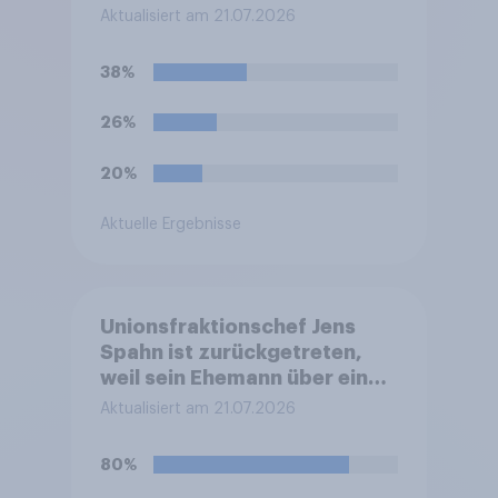
in Deutschland anders als in
Aktualisiert am 21.07.2026
einigen anderen Ländern
verboten. Wie stehen Sie zu
38%
diesem Verbot?
26%
20%
Aktuelle Ergebnisse
Unionsfraktionschef Jens
Spahn ist zurückgetreten,
weil sein Ehemann über eine
Leihmutterschaft im Ausland
Aktualisiert am 21.07.2026
Vater geworden ist. In
Deutschland ist die
80%
Vermittlung und