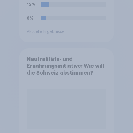
medizinische Ausführung der
12%
Leihmutterschaft verboten.
Wie stehen Sie zu dem
8%
Rücktritt?
Aktuelle Ergebnisse
Neutralitäts- und
Ernährungsinitiative: Wie will
die Schweiz abstimmen?