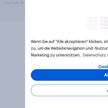
Copyright © 2026 YouGov PLC. Alle Rechte vorbehalten.
Wenn Sie auf "Alle akzeptieren" klicken, 
zu, um die Websitenavigation und -Nutzun
Marketing zu unterstützen.
Datenschutz 
Cook
A