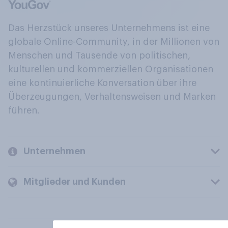
Das Herzstück unseres Unternehmens ist eine
globale Online-Community, in der Millionen von
Menschen und Tausende von politischen,
kulturellen und kommerziellen Organisationen
eine kontinuierliche Konversation über ihre
Überzeugungen, Verhaltensweisen und Marken
führen.
Unternehmen
Mitglieder und Kunden