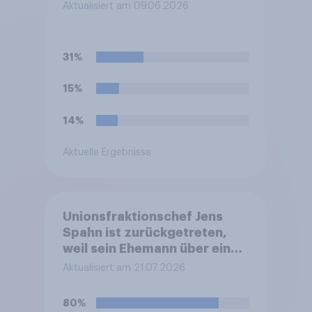
Aktualisiert am 09.06.2026
31%
15%
14%
Aktuelle Ergebnisse
Unionsfraktionschef Jens
Spahn ist zurückgetreten,
weil sein Ehemann über eine
Leihmutterschaft im Ausland
Aktualisiert am 21.07.2026
Vater geworden ist. In
Deutschland ist die
80%