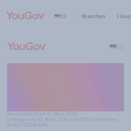
DE
Branchen
Lösu
Was glauben Sie, wie groß ist
im Moment die Bedrohung
für die öffentliche
Gesundheit in Deutschland
durch das Coronavirus?
Veröffentlicht am 19. März 2020
Umfrage vom 19. März 2020 auf 1262
Erwachsene /
IN DEUTSCHLAND