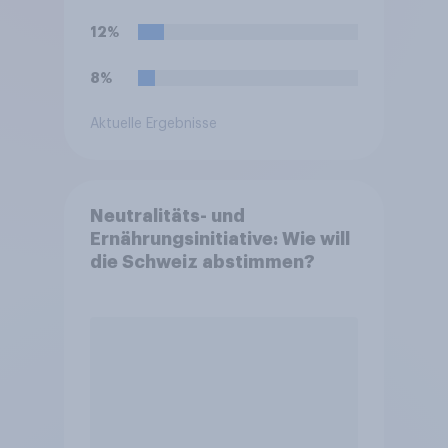
Vermittlung und
medizinische Ausführung der
12%
Leihmutterschaft verboten.
Wie stehen Sie zu dem
8%
Rücktritt?
Aktuelle Ergebnisse
Neutralitäts- und
Ernährungsinitiative: Wie will
die Schweiz abstimmen?