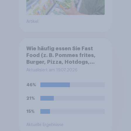
Artikel
Wie häufig essen Sie Fast
Food (z. B. Pommes frites,
Burger, Pizza, Hotdogs,
Chicken Nuggets oder
Aktualisiert am 19.07.2026
Döner)?
46%
21%
15%
Aktuelle Ergebnisse