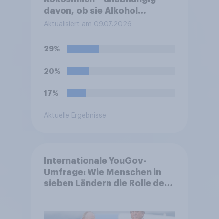
davon, ob sie Alkohol
enthalten oder alkoholfrei
Aktualisiert am 09.07.2026
sind?
29%
20%
17%
Aktuelle Ergebnisse
Internationale YouGov-
Umfrage: Wie Menschen in
sieben Ländern die Rolle der
USA, globale
Machtverschiebungen,
Bedrohungen und Bündnisse