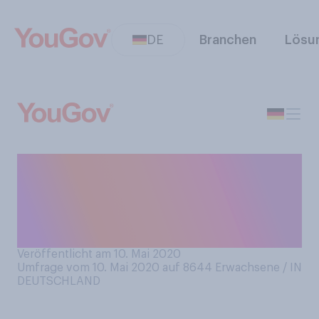
DE
Branchen
Lösu
Naschen Sie derzeit mehr,
weniger oder genauso
viel/wenig wie vor der
Corona‑Krise?
Veröffentlicht am 10. Mai 2020
Umfrage vom 10. Mai 2020 auf 8644
Erwachsene / IN
DEUTSCHLAND