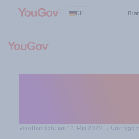
DE
Bra
Wieviel, wenn ü
letzten 8 Woche
circa an Gewic
Veröffentlicht am 12. Mai 2020
→
Umfrage v