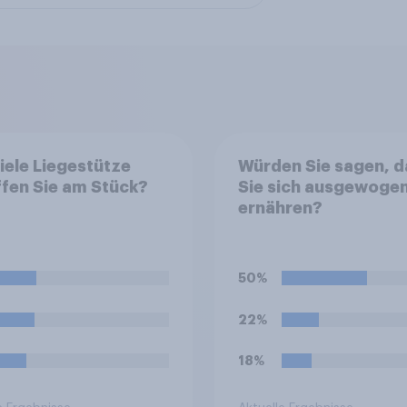
iele Liegestütze
Würden Sie sagen, d
fen Sie am Stück?
Sie sich ausgewoge
ernähren?
50%
22%
18%