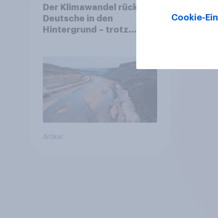
Der Klimawandel rückt für
Cookie-Ein
Deutsche in den
Hintergrund – trotz
stabiler Überzeugung
Artikel