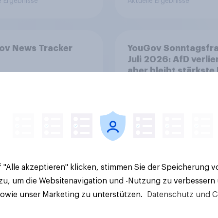
e Ergebnisse
Aktuelle Ergebnisse
ov News Tracker
YouGov Sonntagsfr
Juli 2026: AfD verlier
aber bleibt stärkste 
+++ Großes Bedürfn
nach Reformen in de
Bevölkerung
 "Alle akzeptieren" klicken, stimmen Sie der Speicherung 
Artikel
 zu, um die Websitenavigation und -Nutzung zu verbessern
sowie unser Marketing zu unterstützen.
Datenschutz und C