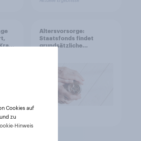
Aktuelle Ergebnisse
age
Altersvorsorge:
t,
Staatsfonds findet
Kraft
grundsätzliche
is
Zustimmung - Vertrauen,
r
Kosten und Sicherheit
entscheiden über die
Akzeptanz
von Cookies auf
Artikel
 und zu
ookie-Hinweis