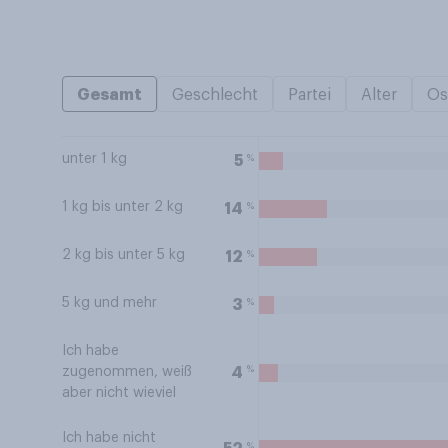
Gesamt
Geschlecht
Partei
Alter
Os
unter 1 kg
%
5
1 kg bis unter 2 kg
%
14
2 kg bis unter 5 kg
%
12
5 kg und mehr
%
3
Ich habe
%
4
zugenommen, weiß
aber nicht wieviel
Ich habe nicht
%