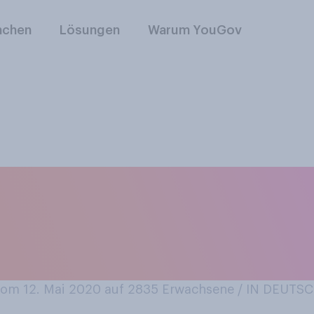
nchen
Lösungen
Warum YouGov
berhaupt, haben Sie
n, also während der
ht zugenommen?
om 12. Mai 2020 auf 2835
Erwachsene / IN DEUTS