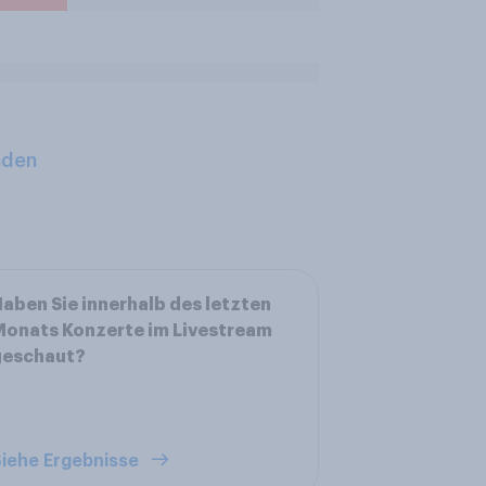
aden
aben Sie innerhalb des letzten
onats Konzerte im Livestream
geschaut?
iehe Ergebnisse