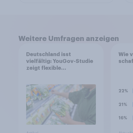
Weitere Umfragen anzeigen
Deutschland isst
Wie v
vielfältig: YouGov-Studie
schaf
zeigt flexible
Ernährungstrends statt
starrer Diäten
22%
21%
16%