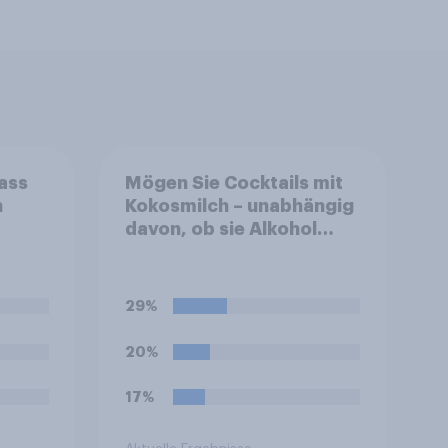
ass
Mögen Sie Cocktails mit
n
Kokosmilch – unabhängig
davon, ob sie Alkohol
enthalten oder
alkoholfrei sind?
29%
20%
17%