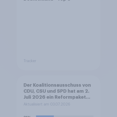
Tracker
Der Koalitionsausschuss von
CDU, CSU und SPD hat am 2.
Juli 2026 ein Reformpaket
vorgestellt. Dieses umfasst
Aktualisiert am 03.07.2026
unter anderem Maßnahmen
bei Steuern, Rente,