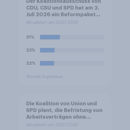
Der Koalitionsausschuss von
CDU, CSU und SPD hat am 2.
Juli 2026 ein Reformpaket
vorgestellt. Dieses umfasst
Aktualisiert am 03.07.2026
unter anderem Maßnahmen
bei Steuern, Rente,
31%
Gesundheit und Pflege sowie
zum Bürokratieabbau.
23%
Welche Auswirkungen
erwarten Sie insgesamt von
22%
diesen Reformen für die
Zukunft Deutschlands?
Aktuelle Ergebnisse
Die Koalition von Union und
SPD plant, die Befristung von
Arbeitsverträgen ohne
sachlichen Grund zu
Aktualisiert am 03.07.2026