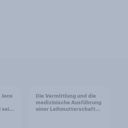
 Jens
Die Vermittlung und die
medizinische Ausführung
 sein
einer Leihmutterschaft
sind in Deutschland
anders als in einigen