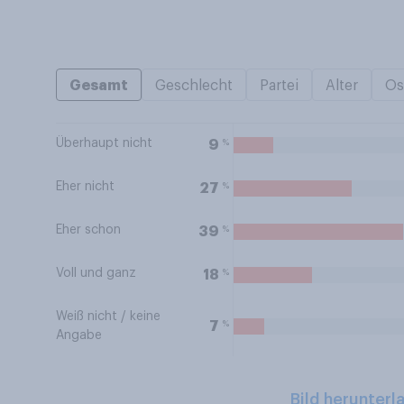
Gesamt
Geschlecht
Partei
Alter
Os
Überhaupt nicht
%
9
Eher nicht
%
27
Eher schon
%
39
Voll und ganz
%
18
Weiß nicht / keine
%
7
Angabe
Bild herunterl