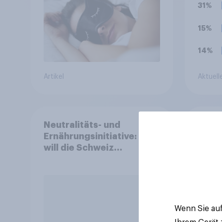
Wachstumspotenzial
31%
15%
14%
Artikel
Aktuell
Neutralitäts- und
Mark
Ernährungsinitiative: Wie
2026
will die Schweiz
und 
abstimmen?
Wenn Sie auf