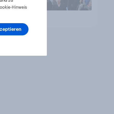
 und zu
ookie-Hinweis
Artikel
kzeptieren