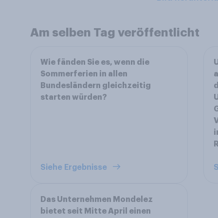
Am selben Tag veröffentlicht
Wie fänden Sie es, wenn die
U
Sommerferien in allen
a
Bundesländern gleichzeitig
d
starten würden?
U
G
V
i
Siehe Ergebnisse
S
Das Unternehmen Mondelez
bietet seit Mitte April einen