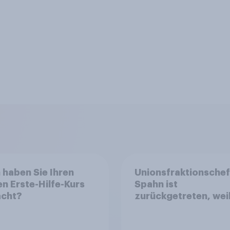
haben Sie Ihren
Unionsfraktionschef
en Erste-Hilfe-Kurs
Spahn ist
cht?
zurückgetreten, weil
Ehemann über eine
Leihmutterschaft im