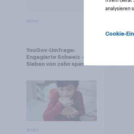
Ihrem Gerät
analysieren 
Artikel
Artikel
Cookie-Ein
YouGov-Umfrage:
Engagierte Schweiz –
Sieben von zehn spenden,
fast die Hälfte arbeitet
freiwillig
Artikel