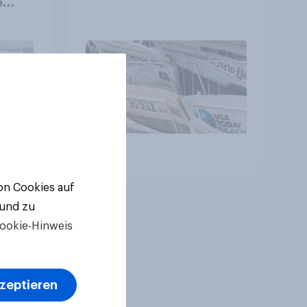
e
le
en,
Artikel
von Cookies auf
 und zu
ookie-Hinweis
kzeptieren