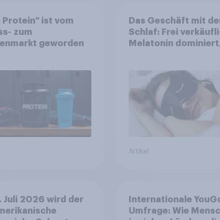
 Protein" ist vom
Das Geschäft mit d
ss- zum
Schlaf: Frei verkäufl
enmarkt geworden
Melatonin dominiert
doch digitale Produ
bieten
Wachstumspotenzia
Artikel
 Juli 2026 wird der
Internationale YouG
merikanische
Umfrage: Wie Mens