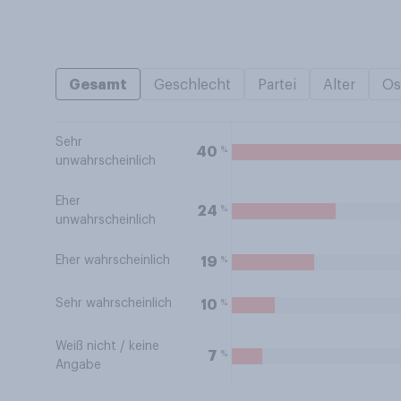
Gesamt
Geschlecht
Partei
Alter
Os
Sehr
%
40
unwahrscheinlich
Eher
%
24
unwahrscheinlich
Eher wahrscheinlich
%
19
Sehr wahrscheinlich
%
10
Weiß nicht / keine
%
7
Angabe