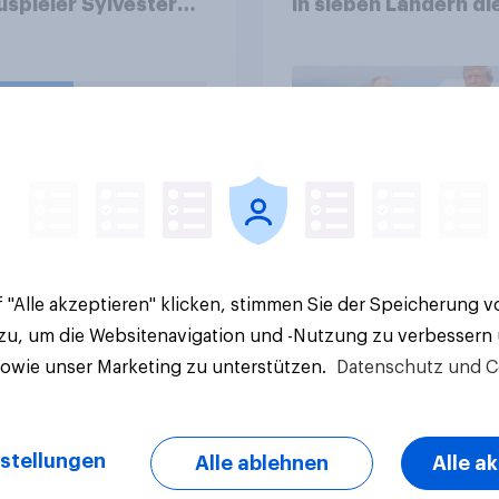
spieler Sylvester
in sieben Ländern di
one 80 Jahre alt.
Rolle der USA, globa
he Meinung haben
Machtverschiebung
u den Filmen von
Bedrohungen und
ster Stallone?
Bündnisse bewerten
e Ergebnisse
Artikel
 "Alle akzeptieren" klicken, stimmen Sie der Speicherung 
 zu, um die Websitenavigation und -Nutzung zu verbessern
sowie unser Marketing zu unterstützen.
Datenschutz und C
stellungen
Alle ablehnen
Alle a