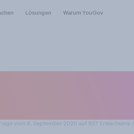
nchen
Lösungen
Warum YouGov
ch wäre es für Sie 
 Hygiene‑ und Schu
en?
rage vom 8. September 2020 auf 937
Erwachsene 