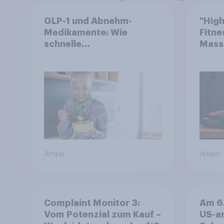
GLP-1 und Abnehm-
"High
Medikamente: Wie
Fitne
schnelle
Mass
Gesundheitslösungen
den FMCG-Sektor
umgestalten
Artikel
Artikel
Complaint Monitor 3:
Am 6.
Vom Potenzial zum Kauf –
US-a