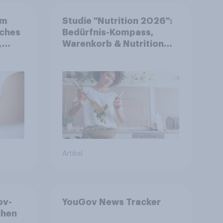
em
Studie "Nutrition 2026":
iches
Bedürfnis-Kompass,
,
Warenkorb & Nutrition
kte
Types
l
Artikel
ov-
YouGov News Tracker
chen