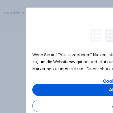
Copyright © 2026 YouGov PLC. Alle Rechte vorbehalten.
Wenn Sie auf "Alle akzeptieren" klicken, 
zu, um die Websitenavigation und -Nutzun
Marketing zu unterstützen.
Datenschutz 
Cook
A