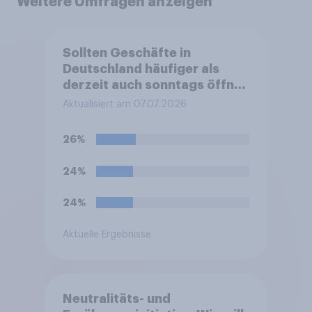
Weitere Umfragen anzeigen
Sollten Geschäfte in
Deutschland häufiger als
derzeit auch sonntags öffnen
dürfen?
Aktualisiert am 07.07.2026
26%
24%
24%
Aktuelle Ergebnisse
Neutralitäts- und