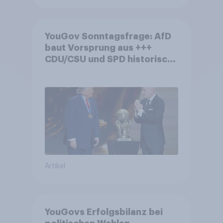
YouGov Sonntagsfrage: AfD
baut Vorsprung aus +++
CDU/CSU und SPD historisch
niedrig +++ Bürgerinnen und
Bürger wünschen sich
Fußball-WM ohne Politik
Artikel
YouGovs Erfolgsbilanz bei