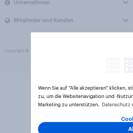
Unternehmen
Mitglieder und Kunden
Copyright © 2026 YouGov PLC. Alle Rechte vorbehalten.
Wenn Sie auf "Alle akzeptieren" klicken, 
zu, um die Websitenavigation und -Nutzun
Marketing zu unterstützen.
Datenschutz 
Cook
A