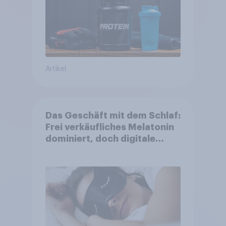
Artikel
Das Geschäft mit dem Schlaf:
Frei verkäufliches Melatonin
dominiert, doch digitale
Produkte bieten
Wachstumspotenzial