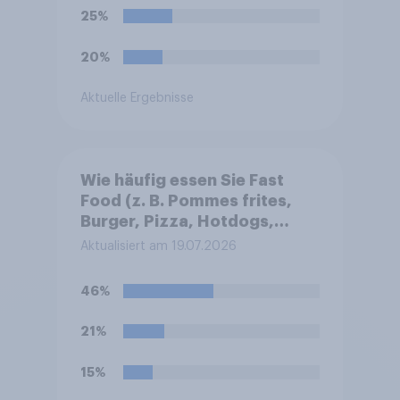
25%
20%
Aktuelle Ergebnisse
Wie häufig essen Sie Fast
Food (z. B. Pommes frites,
Burger, Pizza, Hotdogs,
Chicken Nuggets oder
Aktualisiert am 19.07.2026
Döner)?
46%
21%
15%