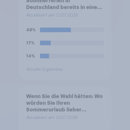
Sommerferien in
Deutschland bereits in einem
Stau auf der Autobahn
Aktualisiert am 22.07.2026
gestanden?
48%
17%
14%
Aktuelle Ergebnisse
Wenn Sie die Wahl hätten: Wo
würden Sie Ihren
Sommerurlaub lieber
verbringen
Aktualisiert am 23.07.2026