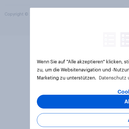
Copyright © 2026 YouGov PLC. Alle Rechte vorbehalten.
Wenn Sie auf "Alle akzeptieren" klicken, 
zu, um die Websitenavigation und -Nutzun
Marketing zu unterstützen.
Datenschutz 
Cook
A