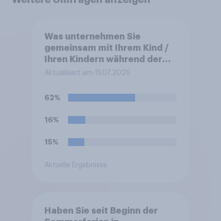
Was unternehmen Sie
gemeinsam mit Ihrem Kind /
Ihren Kindern während der
diesjährigen Sommerferien?
Aktualisiert am 15.07.2026
Bitte wählen Sie alles
Zutreffende aus.
62%
16%
15%
Aktuelle Ergebnisse
Haben Sie seit Beginn der