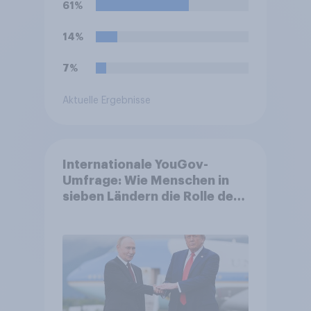
61%
14%
7%
Aktuelle Ergebnisse
Internationale YouGov-
Umfrage: Wie Menschen in
sieben Ländern die Rolle der
USA, globale
Machtverschiebungen,
Bedrohungen und Bündnisse
bewerten