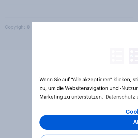
Copyright © 2026 YouGov PLC. Alle Rechte vorbehalten.
Wenn Sie auf "Alle akzeptieren" klicken, 
zu, um die Websitenavigation und -Nutzun
Marketing zu unterstützen.
Datenschutz 
Cook
A