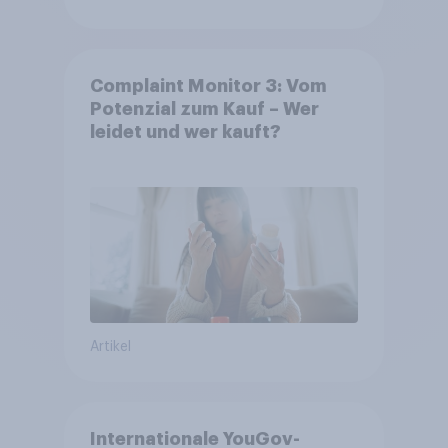
Complaint Monitor 3: Vom
Potenzial zum Kauf – Wer
leidet und wer kauft?
Artikel
Internationale YouGov-