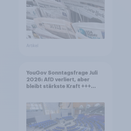
Artikel
YouGov Sonntagsfrage Juli
2026: AfD verliert, aber
bleibt stärkste Kraft +++
Großes Bedürfnis nach
Reformen in der Bevölkerung