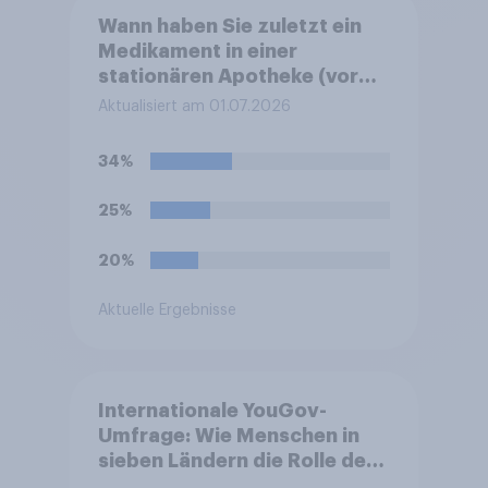
Wann haben Sie zuletzt ein
Medikament in einer
stationären Apotheke (vor
Ort / Ladenapotheke)
Aktualisiert am 01.07.2026
gekauft?
34%
25%
20%
Aktuelle Ergebnisse
Internationale YouGov-
Umfrage: Wie Menschen in
sieben Ländern die Rolle der
USA, globale