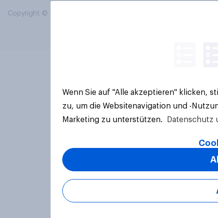
Copyright © 2026 YouGov PLC. Alle Rechte vorbehalten.
Wenn Sie auf "Alle akzeptieren" klicken, 
zu, um die Websitenavigation und -Nutzun
Marketing zu unterstützen.
Datenschutz 
Cook
A