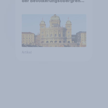
der Bevölkerungsobergrenze
verstetigt sich, Chancen für
Annahme des
Zivildienstgesetz sinken
Artikel