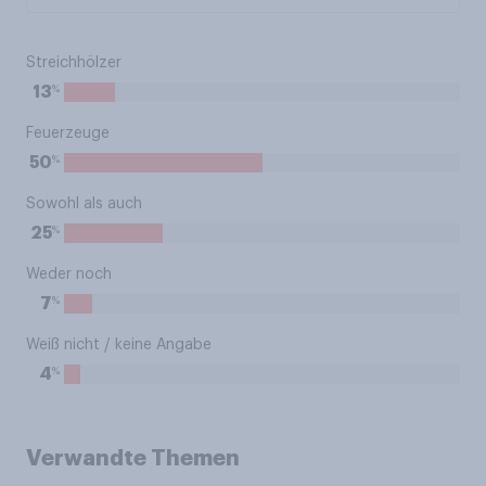
Streichhölzer
%
13
Feuerzeuge
%
50
Sowohl als auch
%
25
Weder noch
%
7
Weiß nicht / keine Angabe
%
4
Verwandte Themen