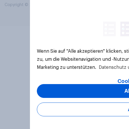
Copyright © 2026 YouGov PLC. Alle Rechte vorbehalten.
Wenn Sie auf "Alle akzeptieren" klicken, 
zu, um die Websitenavigation und -Nutzun
Marketing zu unterstützen.
Datenschutz 
Cook
A