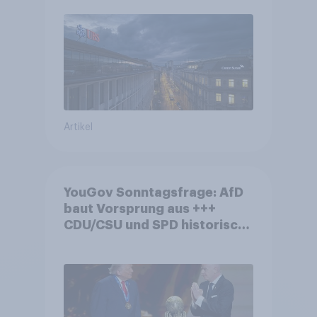
Debatte um die Regulierung
von Grossbanken steht
Artikel
YouGov Sonntagsfrage: AfD
baut Vorsprung aus +++
CDU/CSU und SPD historisch
niedrig +++ Bürgerinnen und
Bürger wünschen sich
Fußball-WM ohne Politik