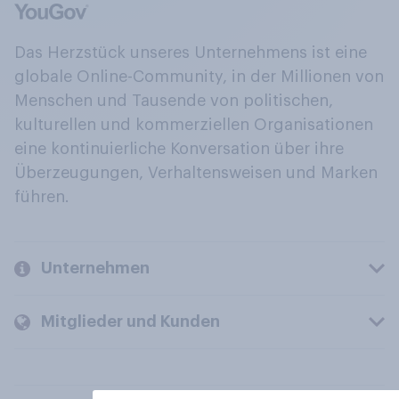
Das Herzstück unseres Unternehmens ist eine
globale Online-Community, in der Millionen von
Menschen und Tausende von politischen,
kulturellen und kommerziellen Organisationen
eine kontinuierliche Konversation über ihre
Überzeugungen, Verhaltensweisen und Marken
führen.
Unternehmen
Mitglieder und Kunden