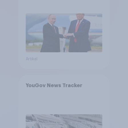
USA, globale
Machtverschiebungen,
Bedrohungen und Bündnisse
bewerten
Artikel
YouGov News Tracker