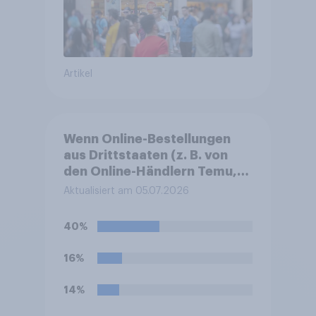
Artikel
Wenn Online-Bestellungen
aus Drittstaaten (z. B. von
den Online-Händlern Temu,
AliExpress oder Shein)
Aktualisiert am 05.07.2026
künftig durch Zoll- oder
Bearbeitungsgebühren im
40%
Durchschnitt um einige Euro
teurer würden, wie würde
16%
sich Ihr Kaufverhalten
dadurch voraussichtlich
14%
ändern?