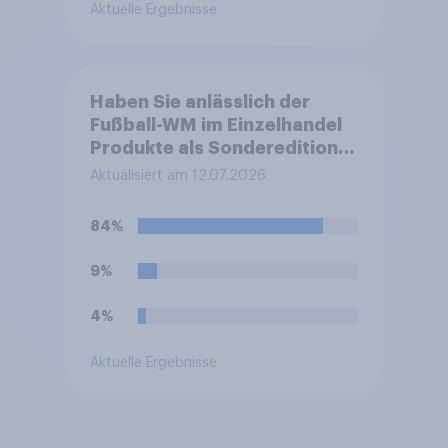
Aktuelle Ergebnisse
Haben Sie anlässlich der
Fußball-WM im Einzelhandel
Produkte als Sonderedition
oder Limited Edition (z. B. mit
Aktualisiert am 12.07.2026
besonderem Geschmack,
spezieller Verpackung oder
84%
WM-Design) gekauft?
9%
4%
Aktuelle Ergebnisse