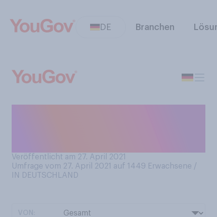
DE
Branchen
Lösu
Würden Sie von sich sagen,
dass Sie
geräuschempfindlich sind?
Veröffentlicht am 27. April 2021
Umfrage vom 27. April 2021 auf 1449
Erwachsene /
IN DEUTSCHLAND
VON: