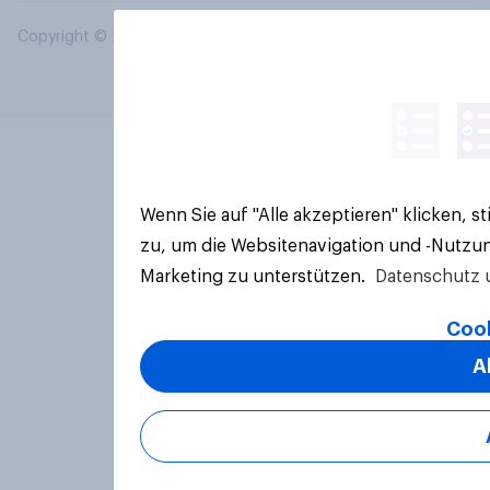
Copyright © 2026 YouGov PLC. Alle Rechte vorbehalten.
Wenn Sie auf "Alle akzeptieren" klicken, 
zu, um die Websitenavigation und -Nutzun
Marketing zu unterstützen.
Datenschutz 
Cook
A