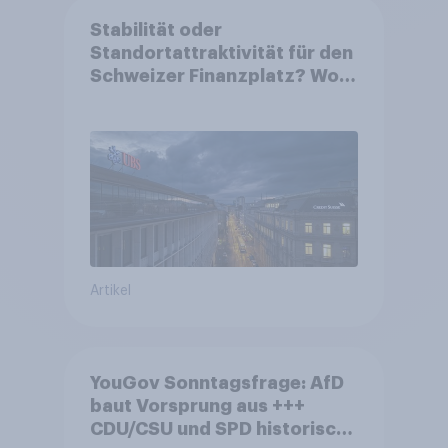
Stabilität oder
Standortattraktivität für den
Schweizer Finanzplatz? Wo
die Bevölkerung in der
Debatte um die Regulierung
von Grossbanken steht
Artikel
YouGov Sonntagsfrage: AfD
baut Vorsprung aus +++
CDU/CSU und SPD historisch