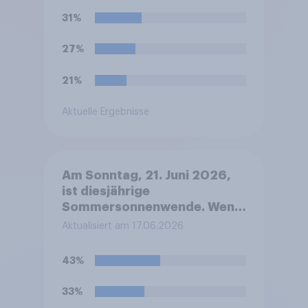
31%
27%
21%
Aktuelle Ergebnisse
Am Sonntag, 21. Juni 2026,
ist diesjährige
Sommersonnenwende. Wenn
Sie wählen müssten: Welches
Aktualisiert am 17.06.2026
dieser beiden Emotionen ist
diesbezüglich bei Ihnen
43%
stärker ausgeprägt?
33%