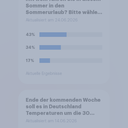
Sommer in den
Sommerurlaub? Bitte wählen
Sie alle zutreffenden
Aktualisiert am 24.06.2026
Personen aus.
43%
34%
17%
Aktuelle Ergebnisse
Ende der kommenden Woche
soll es in Deutschland
Temperaturen um die 30
Grad geben. Freuen Sie sich
Aktualisiert am 14.06.2026
darauf?