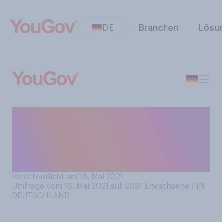
DE
Branchen
Lösu
Sind Sie zuversichtlich, dass
Sie dieses Jahr einen
Sommerurlaub im Ausland
machen können?
Veröffentlicht am 16. Mai 2021
Umfrage vom 16. Mai 2021 auf 5931
Erwachsene / IN
DEUTSCHLAND