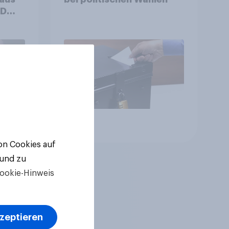
++
ger
ll-
Artikel
von Cookies auf
 und zu
ookie-Hinweis
kzeptieren