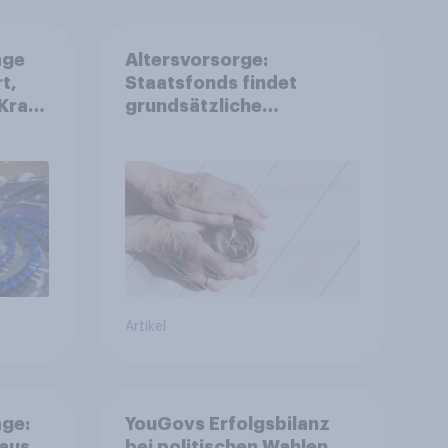
age
Altersvorsorge:
t,
Staatsfonds findet
Kraft
grundsätzliche
is
Zustimmung - Vertrauen,
r
Kosten und Sicherheit
entscheiden über die
Akzeptanz
Artikel
ge:
YouGovs Erfolgsbilanz
 aus
bei politischen Wahlen