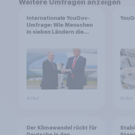
Weitere Umfragen anzeigen
Internationale YouGov-
YouG
Umfrage: Wie Menschen
in sieben Ländern die
Rolle der USA, globale
Machtverschiebungen,
Bedrohungen und
Bündnisse bewerten
Artikel
Artikel
Der Klimawandel rückt für
Stabi
Deutsche in den
Stand