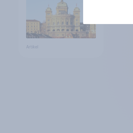
für Annahme des
Zivildienstgesetz sinken
Artikel