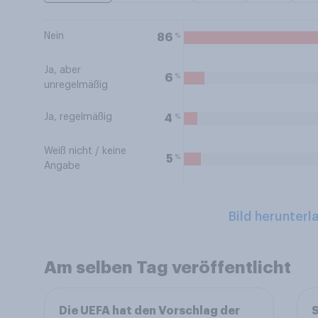
Nein
%
86
Ja, aber
%
6
unregelmäßig
Ja, regelmäßig
%
4
Weiß nicht / keine
%
5
Angabe
Bild herunterl
Am selben Tag veröffentlicht
Die UEFA hat den Vorschlag der
S