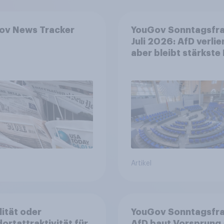
ov News Tracker
YouGov Sonntagsfr
Juli 2026: AfD verlier
aber bleibt stärkste 
+++ Großes Bedürfn
nach Reformen in de
Bevölkerung
Artikel
lität oder
YouGov Sonntagsfra
ortattraktivität für
AfD baut Vorsprung