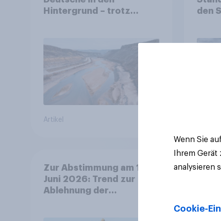
Hintergrund – trotz
den 
stabiler Überzeugung
Finan
Bevöl
Debat
Regul
Gros
Artikel
Artikel
Wenn Sie auf
Ihrem Gerät
analysieren 
Zur Abstimmung am 14.
Juni 2026: Trend zur
Ablehnung der
Bevölkerungsobergrenze
Cookie-Ein
verstetigt sich, Chancen