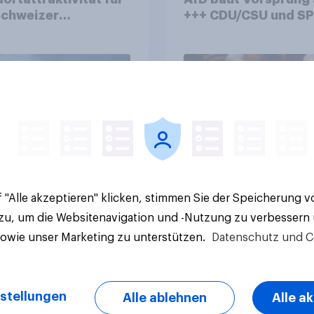
Schweizer
+++ CDU/CSU und SPD
zplatz? Wo die
historisch niedrig +
kerung in der
Bürgerinnen und Bür
te um die
wünschen sich Fußba
ierung von
WM ohne Politik
sbanken steht
Artikel
 "Alle akzeptieren" klicken, stimmen Sie der Speicherung 
 zu, um die Websitenavigation und -Nutzung zu verbessern
sowie unser Marketing zu unterstützen.
Datenschutz und C
stellungen
Alle ablehnen
Alle a