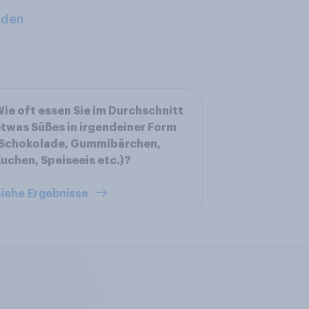
aden
ie oft essen Sie im Durchschnitt
twas Süßes in irgendeiner Form
(Schokolade, Gummibärchen,
uchen, Speiseeis etc.)?
iehe Ergebnisse