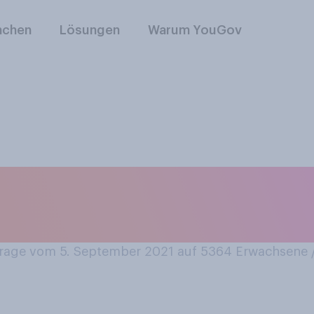
nchen
Lösungen
Warum YouGov
sich behaupten, ein
eine gute Autofahre
age vom 5. September 2021 auf 5364
Erwachsene