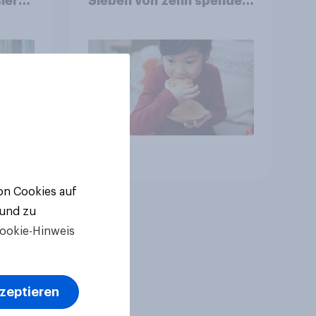
ierte
Sieben von zehn spenden,
fast die Hälfte arbeitet
freiwillig
Artikel
von Cookies auf
 und zu
ookie-Hinweis
kzeptieren