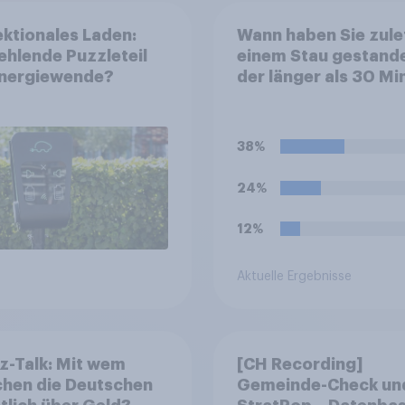
ektionales Laden:
Wann haben Sie zulet
ehlende Puzzleteil
einem Stau gestand
Energiewende?
der länger als 30 Mi
gedauert hat?
38%
24%
12%
Aktuelle Ergebnisse
z-Talk: Mit wem
[CH Recording]
chen die Deutschen
Gemeinde-Check un