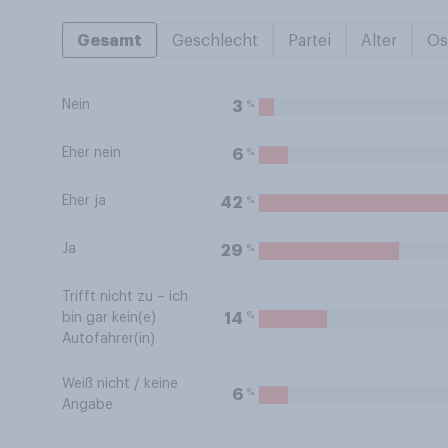
Gesamt
Geschlecht
Partei
Alter
Os
Nein
%
3
Eher nein
%
6
Eher ja
%
42
Ja
%
29
Trifft nicht zu – ich
%
14
bin gar kein(e)
Autofahrer(in)
Weiß nicht / keine
%
6
Angabe