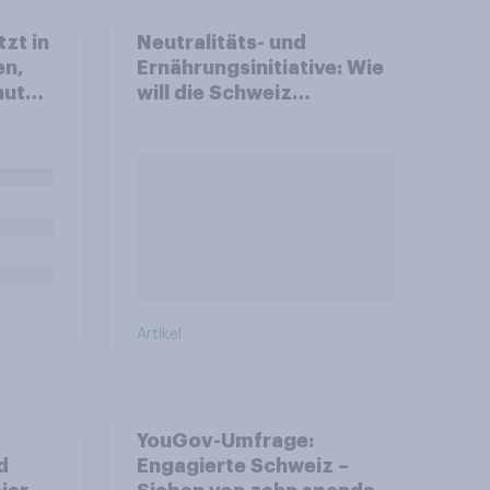
zt in
Neutralitäts- und
en,
Ernährungsinitiative: Wie
nuten
will die Schweiz
abstimmen?
Artikel
YouGov-Umfrage:
d
Engagierte Schweiz –