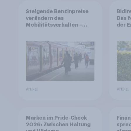
Steigende Benzinpreise
Bidir
verändern das
Das f
Mobilitätsverhalten –
der 
Deutsche steigen bei
längeren Strecken vom
Auto auf öffentliche
Verkehrsmittel um
Artikel
Artikel
Marken im Pride-Check
Finan
2026: Zwischen Haltung
spre