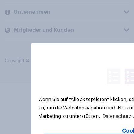
Unternehmen
Mitglieder und Kunden
Copyright © 2026 YouGov PLC. Alle Rechte vorbehalten.
Wenn Sie auf "Alle akzeptieren" klicken, 
zu, um die Websitenavigation und -Nutzun
Marketing zu unterstützen.
Datenschutz 
Cook