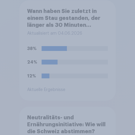
Wann haben Sie zuletzt in
einem Stau gestanden, der
länger als 30 Minuten
gedauert hat?
Aktualisiert am 04.06.2026
38%
24%
12%
Aktuelle Ergebnisse
Neutralitäts- und
Ernährungsinitiative: Wie will
die Schweiz abstimmen?