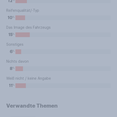
12
Reifenqualität/-Typ
%
10
Das Image des Fahrzeugs
%
15
Sonstiges
%
6
Nichts davon
%
8
Weiß nicht / keine Angabe
%
11
Verwandte Themen