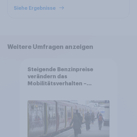
Siehe Ergebnisse
Weitere Umfragen anzeigen
Steigende Benzinpreise
verändern das
Mobilitätsverhalten –
Deutsche steigen bei
längeren Strecken vom Auto
auf öffentliche
Verkehrsmittel um