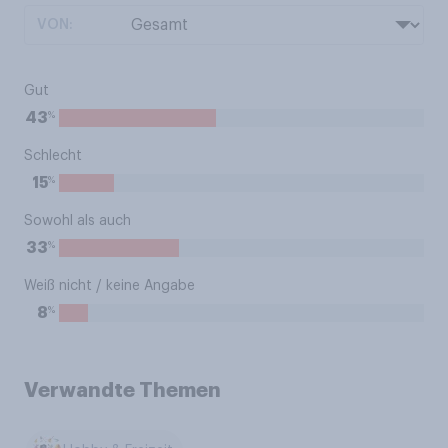
VON:
Gut
%
43
Schlecht
%
15
Sowohl als auch
%
33
Weiß nicht / keine Angabe
%
8
Verwandte Themen