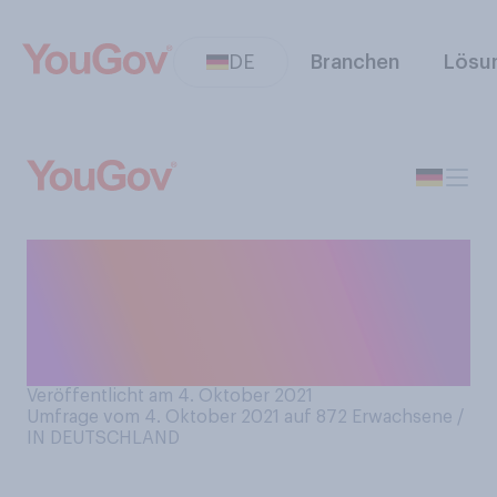
DE
Branchen
Lösu
Wenn Sie einen Tag haben,
an dem Sie nichts tun, fühlen
Sie sich dann im Allgemeinen
gut oder schlecht dabei?
Veröffentlicht am 4. Oktober 2021
Umfrage vom 4. Oktober 2021 auf 872
Erwachsene /
IN DEUTSCHLAND