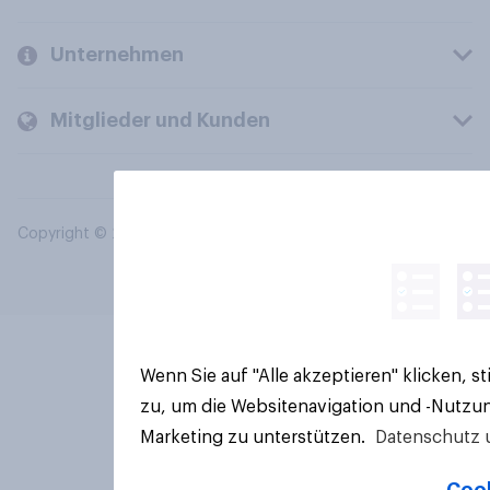
Unternehmen
Mitglieder und Kunden
Copyright © 2026 YouGov PLC. Alle Rechte vorbehalten.
Wenn Sie auf "Alle akzeptieren" klicken, 
zu, um die Websitenavigation und -Nutzun
Marketing zu unterstützen.
Datenschutz 
Cook