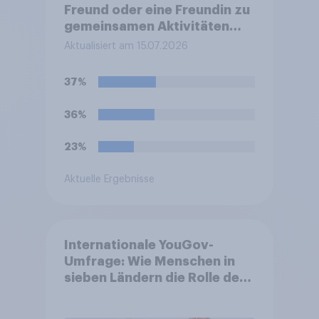
Freund oder eine Freundin zu
gemeinsamen Aktivitäten
eingeladen oder diese
Aktualisiert am 15.07.2026
bezahlt, weil die Person sich
die Kosten sonst nicht hätte
37%
leisten können? Bitte wählen
Sie alles Zutreffende aus.
36%
23%
Aktuelle Ergebnisse
Internationale YouGov-
Umfrage: Wie Menschen in
sieben Ländern die Rolle der
USA, globale
Machtverschiebungen,