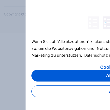
Copyright © 2026 YouGov PLC. Alle Rechte vorbehalten.
Wenn Sie auf "Alle akzeptieren" klicken, 
zu, um die Websitenavigation und -Nutzun
Marketing zu unterstützen.
Datenschutz 
Cook
A