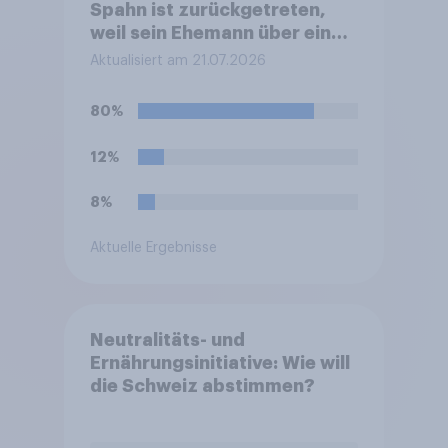
Spahn ist zurückgetreten,
weil sein Ehemann über eine
Leihmutterschaft im Ausland
Aktualisiert am 21.07.2026
Vater geworden ist. In
Deutschland ist die
80%
Vermittlung und
medizinische Ausführung der
12%
Leihmutterschaft verboten.
Wie stehen Sie zu dem
8%
Rücktritt?
Aktuelle Ergebnisse
Neutralitäts- und
Ernährungsinitiative: Wie will
die Schweiz abstimmen?