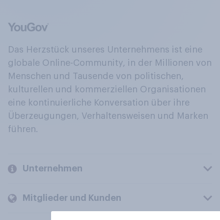
Das Herzstück unseres Unternehmens ist eine
globale Online-Community, in der Millionen von
Menschen und Tausende von politischen,
kulturellen und kommerziellen Organisationen
eine kontinuierliche Konversation über ihre
Überzeugungen, Verhaltensweisen und Marken
führen.
Unternehmen
Mitglieder und Kunden