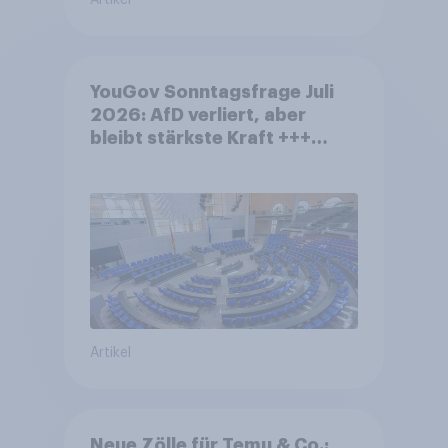
YouGov Sonntagsfrage Juli
2026: AfD verliert, aber
bleibt stärkste Kraft +++
Großes Bedürfnis nach
Reformen in der Bevölkerung
Artikel
Neue Zölle für Temu & Co.: