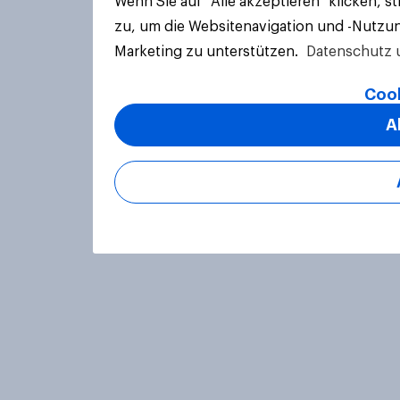
Wenn Sie auf "Alle akzeptieren" klicken, 
zu, um die Websitenavigation und -Nutzun
Marketing zu unterstützen.
Datenschutz 
Cook
A