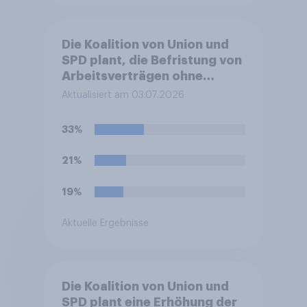
Die Koalition von Union und
SPD plant, die Befristung von
Arbeitsverträgen ohne
sachlichen Grund zu
Aktualisiert am 03.07.2026
erleichtern. Sachgrundlose
Befristungen sollen demnach
33%
bis zu 48 Monate und mit bis
zu sechs Verlängerungen
21%
möglich sein. Bisher waren es
24 Monate und drei
19%
Verlängerungen.
Befürworten Sie diese
Aktuelle Ergebnisse
Reform oder lehnen Sie sie
ab?
Die Koalition von Union und
SPD plant eine Erhöhung der