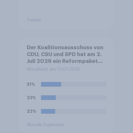
Tracker
Der Koalitionsausschuss von
CDU, CSU und SPD hat am 2.
Juli 2026 ein Reformpaket
vorgestellt. Dieses umfasst
Aktualisiert am 03.07.2026
unter anderem Maßnahmen
bei Steuern, Rente,
31%
Gesundheit und Pflege sowie
zum Bürokratieabbau.
23%
Welche Auswirkungen
erwarten Sie insgesamt von
22%
diesen Reformen für die
Zukunft Deutschlands?
Aktuelle Ergebnisse