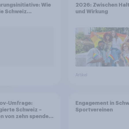
rungsinitiative: Wie
2026: Zwischen Hal
die Schweiz
und Wirkung
immen?
Artikel
ov-Umfrage:
Engagement in Schw
ierte Schweiz –
Sportvereinen
n von zehn spenden,
die Hälfte arbeitet