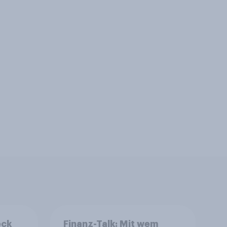
eck
Finanz-Talk: Mit wem