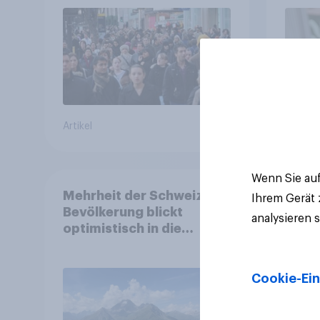
Gemeinden
freiwi
Artikel
Artikel
Wenn Sie auf
Mehrheit der Schweizer
Ihrem Gerät
Bevölkerung blickt
analysieren 
optimistisch in die
Zukunft – Sorgen
betreffen vor allem
Gesundheitswesen und
Cookie-Ein
Altersvorsorge