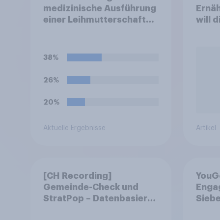
medizinische Ausführung
Ernäh
einer Leihmutterschaft
will 
sind in Deutschland
abst
anders als in einigen
anderen Ländern
38%
verboten. Wie stehen Sie
zu diesem Verbot?
26%
20%
Aktuelle Ergebnisse
Artikel
[CH Recording]
YouG
Gemeinde-Check und
Engag
StratPop – Datenbasierte
Siebe
Strategien für
fast 