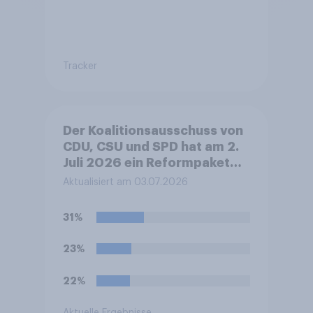
Tracker
Der Koalitionsausschuss von
CDU, CSU und SPD hat am 2.
Juli 2026 ein Reformpaket
vorgestellt. Dieses umfasst
Aktualisiert am 03.07.2026
unter anderem Maßnahmen
bei Steuern, Rente,
31%
Gesundheit und Pflege sowie
zum Bürokratieabbau.
23%
Welche Auswirkungen
erwarten Sie insgesamt von
22%
diesen Reformen für die
Zukunft Deutschlands?
Aktuelle Ergebnisse