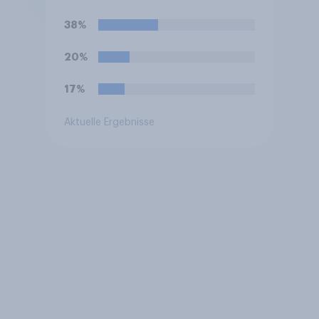
leichtere Erkrankungen ohne
Praxisbesuch abzuschaffen.
38%
Befürworten Sie das oder
lehnen Sie es ab?
20%
17%
Aktuelle Ergebnisse