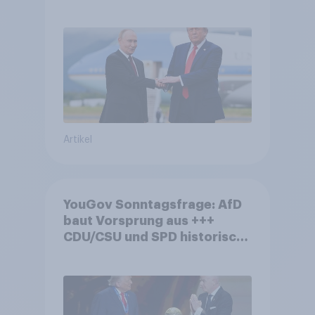
USA, globale
Machtverschiebungen,
Bedrohungen und Bündnisse
bewerten
Artikel
YouGov Sonntagsfrage: AfD
baut Vorsprung aus +++
CDU/CSU und SPD historisch
niedrig +++ Bürgerinnen und
Bürger wünschen sich
Fußball-WM ohne Politik