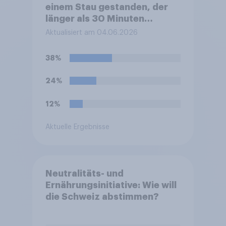
einem Stau gestanden, der
länger als 30 Minuten
gedauert hat?
Aktualisiert am 04.06.2026
38%
24%
12%
Aktuelle Ergebnisse
Neutralitäts- und
Ernährungsinitiative: Wie will
die Schweiz abstimmen?