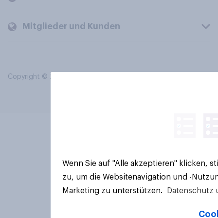
Mitglieder und Kunden
Copyright © 2026 YouGov PLC. Alle Rechte vorbehalten.
Wenn Sie auf "Alle akzeptieren" klicken, 
zu, um die Websitenavigation und -Nutzun
Marketing zu unterstützen.
Datenschutz 
Cook