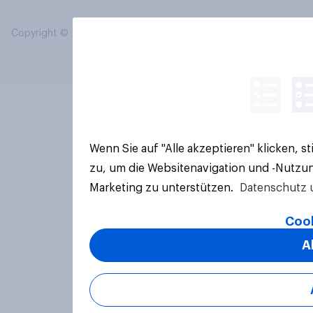
Copyright © 2026 YouGov PLC. Alle Rechte vorbehalten.
Wenn Sie auf "Alle akzeptieren" klicken, 
zu, um die Websitenavigation und -Nutzun
Marketing zu unterstützen.
Datenschutz 
Cook
A