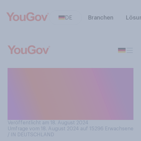
DE
Branchen
Lösu
Vom 21. bis 25. August 2024
findet in diesem Jahr die
Gamescom in Köln statt.
Haben Sie die Gamescom
schon einmal besucht?
Veröffentlicht am 18. August 2024
Umfrage vom 18. August 2024 auf 15296
Erwachsene
/ IN DEUTSCHLAND