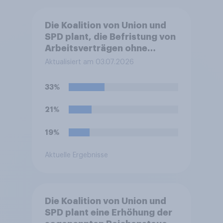
Die Koalition von Union und
SPD plant, die Befristung von
Arbeitsverträgen ohne
sachlichen Grund zu
Aktualisiert am 03.07.2026
erleichtern. Sachgrundlose
Befristungen sollen demnach
33%
bis zu 48 Monate und mit bis
zu sechs Verlängerungen
21%
möglich sein. Bisher waren es
24 Monate und drei
19%
Verlängerungen.
Befürworten Sie diese
Aktuelle Ergebnisse
Reform oder lehnen Sie sie
ab?
Die Koalition von Union und
SPD plant eine Erhöhung der