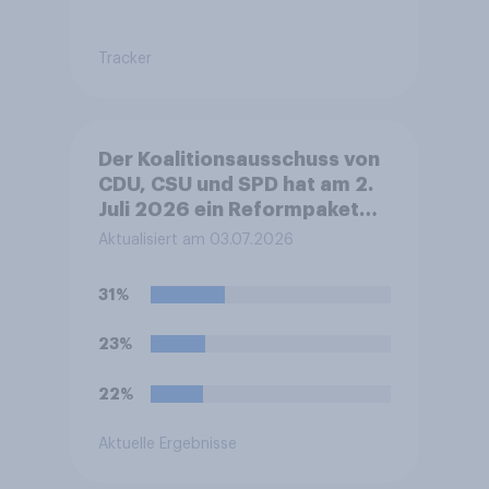
Tracker
Der Koalitionsausschuss von
CDU, CSU und SPD hat am 2.
Juli 2026 ein Reformpaket
vorgestellt. Dieses umfasst
Aktualisiert am 03.07.2026
unter anderem Maßnahmen
bei Steuern, Rente,
31%
Gesundheit und Pflege sowie
zum Bürokratieabbau.
23%
Welche Auswirkungen
erwarten Sie insgesamt von
22%
diesen Reformen für die
Zukunft Deutschlands?
Aktuelle Ergebnisse