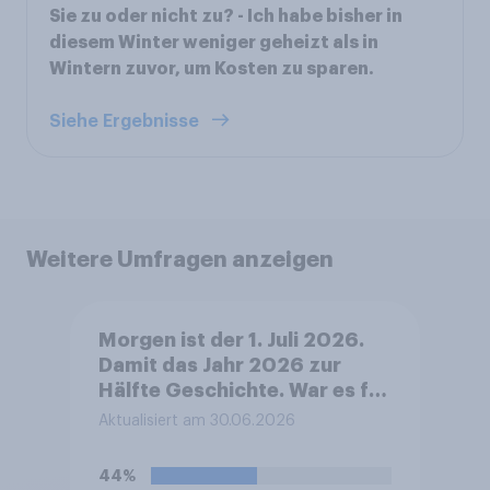
Sie zu oder nicht zu? - Ich habe bisher in
diesem Winter weniger geheizt als in
Wintern zuvor, um Kosten zu sparen.
Siehe Ergebnisse
Weitere Umfragen anzeigen
Morgen ist der 1. Juli 2026.
Damit das Jahr 2026 zur
Hälfte Geschichte. War es für
Sie persönlich ein gutes oder
Aktualisiert am 30.06.2026
ein schlechtes Halbjahr?
44%