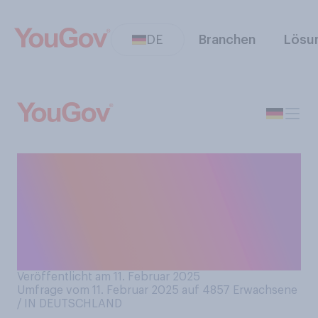
DE
Branchen
Lösu
Falls es möglich wäre,
würden Sie bestimmte
Erinnerungen dauerhaft
löschen wollen, oder würden
Sie dies nicht wollen?
Veröffentlicht am 11. Februar 2025
Umfrage vom 11. Februar 2025 auf 4857
Erwachsene
/ IN DEUTSCHLAND