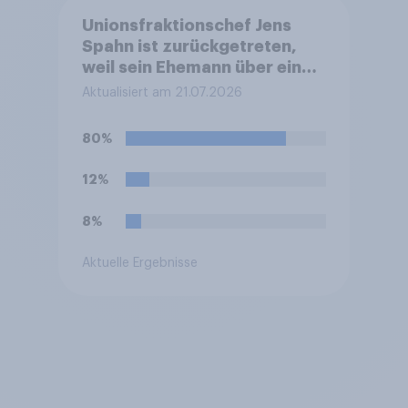
Unionsfraktionschef Jens
Spahn ist zurückgetreten,
weil sein Ehemann über eine
Leihmutterschaft im Ausland
Aktualisiert am 21.07.2026
Vater geworden ist. In
Deutschland ist die
80%
Vermittlung und
medizinische Ausführung der
12%
Leihmutterschaft verboten.
Wie stehen Sie zu dem
8%
Rücktritt?
Aktuelle Ergebnisse