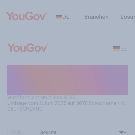
DE
Branchen
Lösu
Wie oft, wenn überhaupt,
putzen Sie sich unter der
Dusche die Zähne?
Veröffentlicht am 2. Juni 2025
Umfrage vom 2. Juni 2025 auf 3678
Erwachsene / IN
DEUTSCHLAND
VON: