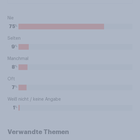
Nie
%
75
Selten
%
9
Manchmal
%
8
Oft
%
7
Weiß nicht / keine Angabe
%
1
Verwandte Themen