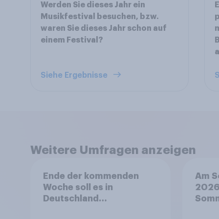
Werden Sie dieses Jahr ein
Musikfestival besuchen, bzw.
p
waren Sie dieses Jahr schon auf
m
einem Festival?
B
a
Siehe Ergebnisse
S
Weitere Umfragen anzeigen
Ende der kommenden
Am So
Woche soll es in
2026,
Deutschland
Somm
Temperaturen um die 30
Wenn