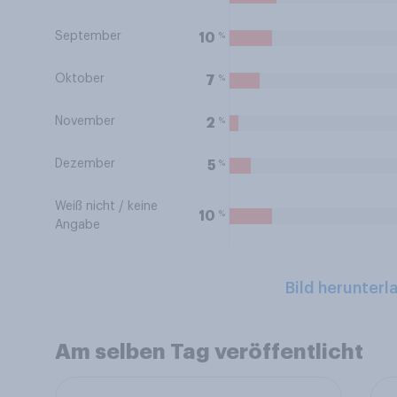
September
%
10
Oktober
%
7
November
%
2
Dezember
%
5
Weiß nicht / keine
%
10
Angabe
Bild herunterl
Am selben Tag veröffentlicht