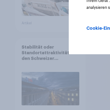
Ihrem Gerät
analysieren 
Artikel
Artikel
Cookie-Ein
Stabilität oder
Standortattraktivität für
den Schweizer
Finanzplatz? Wo die
Bevölkerung in der
Debatte um die
Regulierung von
Grossbanken steht