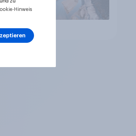
 und zu
ookie-Hinweis
Artikel
kzeptieren