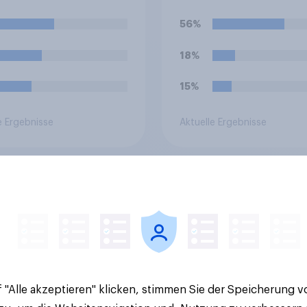
en: Welches dieser
Sie, dass eine Ferien
n Emotionen ist
von sechs Wochen f
56%
ezüglich bei Ihnen
Schüler und Lehrer 
er ausgeprägt?
lang, zu kurz oder g
18%
richtig ist?
15%
e Ergebnisse
Aktuelle Ergebnisse
ov Sonntagsfrage
Altersvorsorge:
2026: AfD verliert,
Staatsfonds findet
bleibt stärkste Kraft
grundsätzliche
roßes Bedürfnis
Zustimmung - Vertr
Reformen in der
Kosten und Sicherhe
lkerung
entscheiden über di
Akzeptanz
 "Alle akzeptieren" klicken, stimmen Sie der Speicherung 