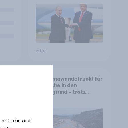
zeit
Machtverschiebungen,
ür
Bedrohungen und
zu
Bündnisse bewerten
enau
Artikel
Der Klimawandel rückt für
Deutsche in den
Hintergrund – trotz
auen,
stabiler Überzeugung
it
e
von Cookies auf