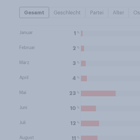
Gesamt
Geschlecht
Partei
Alter
Os
Januar
%
1
Februar
%
2
März
%
3
April
%
4
Mai
%
23
Juni
%
10
Juli
%
12
August
%
11