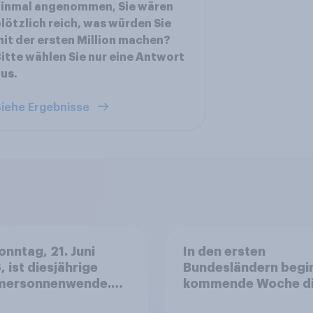
Einmal angenommen, Sie wären
lötzlich reich, was würden Sie
it der ersten Million machen?
itte wählen Sie nur eine Antwort
us.
iehe Ergebnisse
nntag, 21. Juni
In den ersten
 ist diesjährige
Bundesländern begi
ersonnenwende.
kommende Woche d
 Sie wählen
Sommerferien. Find