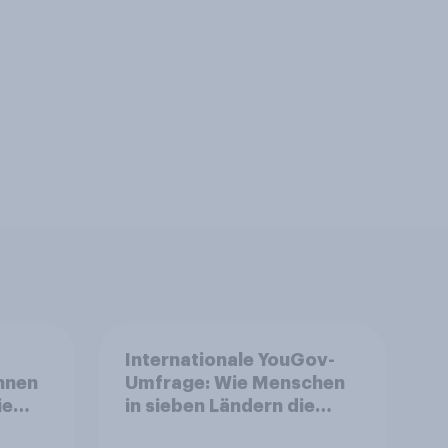
Internationale YouGov-
nnen
Umfrage: Wie Menschen
ie
in sieben Ländern die
en
Rolle der USA, globale