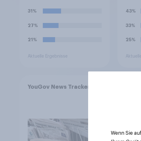
Grad geben. Freuen Sie
müsst
sich darauf?
beide
31%
43%
diesb
stärk
27%
33%
21%
25%
Aktuelle Ergebnisse
Aktuell
YouGov News Tracker
YouG
Juli 
aber 
+++ G
nach 
Bevö
Wenn Sie auf