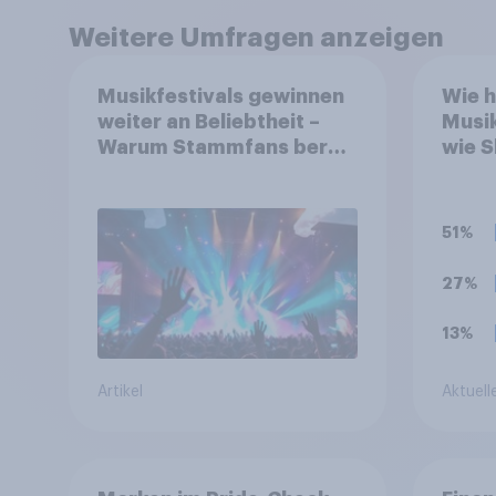
Weitere Umfragen anzeigen
Musikfestivals gewinnen
Wie h
weiter an Beliebtheit –
Musi
Warum Stammfans bereit
wie 
sind, tief in die Tasche zu
erke
greifen
51%
27%
13%
Artikel
Aktuell