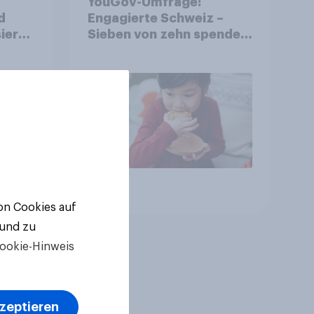
YouGov-Umfrage:
d
Engagierte Schweiz –
ierte
Sieben von zehn spenden,
fast die Hälfte arbeitet
freiwillig
Artikel
von Cookies auf
 und zu
ookie-Hinweis
kzeptieren