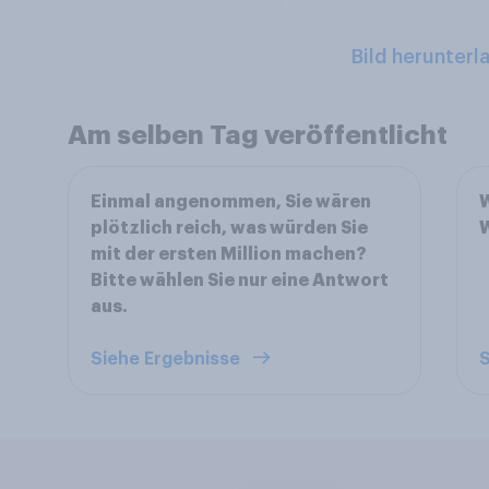
Bild herunterl
Am selben Tag veröffentlicht
Einmal angenommen, Sie wären
W
plötzlich reich, was würden Sie
W
mit der ersten Million machen?
Bitte wählen Sie nur eine Antwort
aus.
Siehe Ergebnisse
S