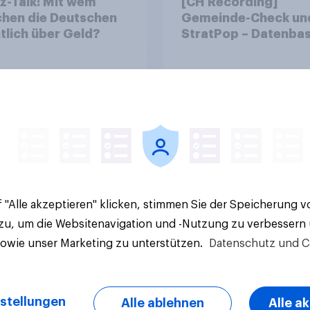
z-Talk: Mit wem
[CH Recording]
chen die Deutschen
Gemeinde-Check un
tlich über Geld?
StratPop – Datenbas
Strategien für
Gemeinden
Artikel
 "Alle akzeptieren" klicken, stimmen Sie der Speicherung 
 zu, um die Websitenavigation und -Nutzung zu verbessern
sowie unser Marketing zu unterstützen.
Datenschutz und C
stellungen
Alle ablehnen
Alle a