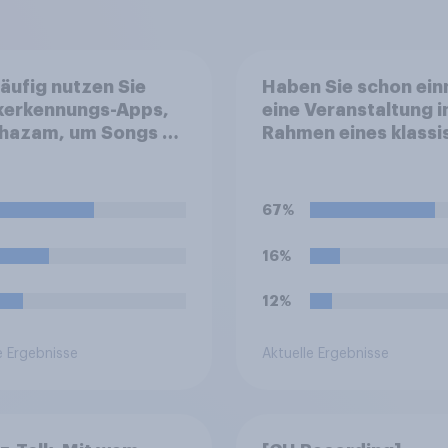
äufig nutzen Sie
Haben Sie schon ein
kerkennungs-Apps,
eine Veranstaltung 
Shazam, um Songs zu
Rahmen eines klassi
nnen?
Musikfestivals besu
beispielsweise bei d
Salzburger Festspie
67%
den Bayreuther
Festspielen, den BB
16%
Proms oder dem Luc
Festival?
12%
e Ergebnisse
Aktuelle Ergebnisse