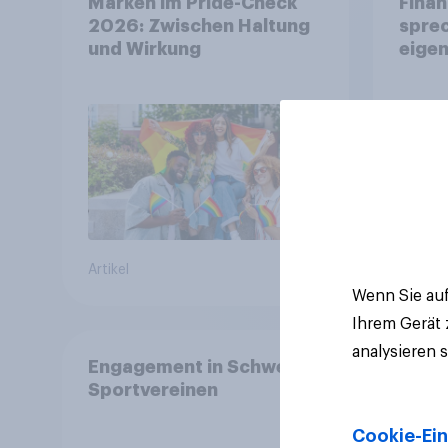
Marken im Pride-Check
Finan
2026: Zwischen Haltung
spre
und Wirkung
eigen
Artikel
Artikel
Wenn Sie auf
Ihrem Gerät
analysieren 
Engagement in Schweizer
Sportvereinen
Cookie-Ein