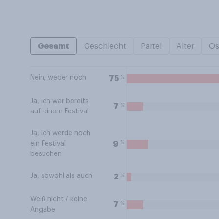
Gesamt
Geschlecht
Partei
Alter
Os
Nein, weder noch
%
75
Ja, ich war bereits
%
7
auf einem Festival
Ja, ich werde noch
%
9
ein Festival
besuchen
Ja, sowohl als auch
%
2
Weiß nicht / keine
%
7
Angabe