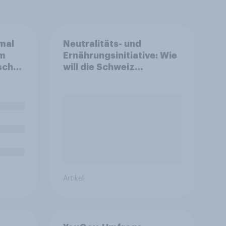
mal
Neutralitäts- und
im
Ernährungsinitiative: Wie
schen
will die Schweiz
cht,
abstimmen?
en
len,
C
erne
Artikel