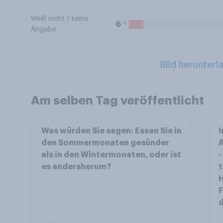
Weiß nicht / keine
%
6
Angabe
Bild herunterl
Am selben Tag veröffentlicht
Was würden Sie sagen: Essen Sie in
I
den Sommermonaten gesünder
A
als in den Wintermonaten, oder ist
-
es andersherum?
t
H
F
d