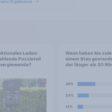
iehe Ergebnisse
ektionales Laden:
Wann haben Sie zulet
ehlende Puzzleteil
einem Stau gestand
Energiewende?
der länger als 30 Mi
gedauert hat?
38%
24%
12%