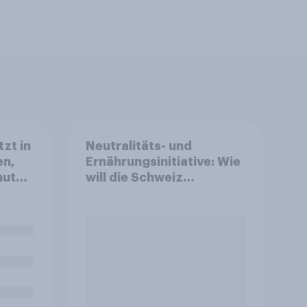
zt in
Neutralitäts- und
en,
Ernährungsinitiative: Wie
nuten
will die Schweiz
abstimmen?