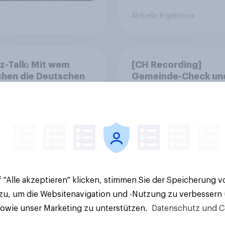
Aktuelle Ergebnisse
z-Talk: Mit wem
[CH Recording]
chen die Deutschen
Gemeinde-Check un
tlich über Geld?
StratPop – Datenbas
Strategien für
Gemeinden
 "Alle akzeptieren" klicken, stimmen Sie der Speicherung 
 zu, um die Websitenavigation und -Nutzung zu verbessern
Artikel
sowie unser Marketing zu unterstützen.
Datenschutz und C