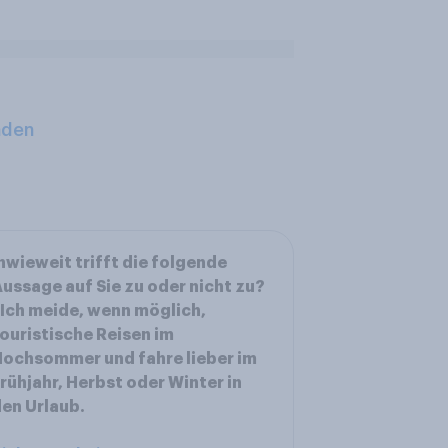
aden
nwieweit trifft die folgende
ussage auf Sie zu oder nicht zu?
 Ich meide, wenn möglich,
ouristische Reisen im
ochsommer und fahre lieber im
rühjahr, Herbst oder Winter in
en Urlaub.