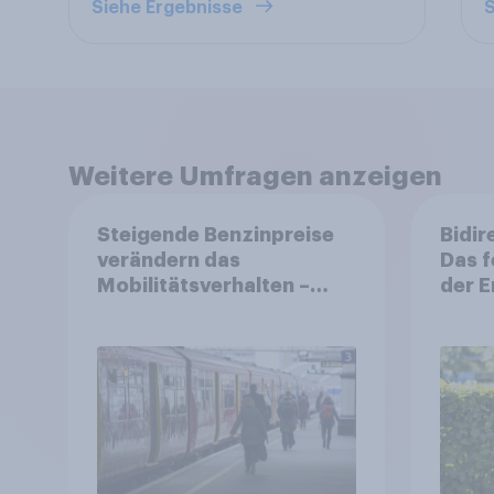
Siehe Ergebnisse
S
Weitere Umfragen anzeigen
Steigende Benzinpreise
Bidir
verändern das
Das f
Mobilitätsverhalten –
der 
Deutsche steigen bei
längeren Strecken vom
Auto auf öffentliche
Verkehrsmittel um