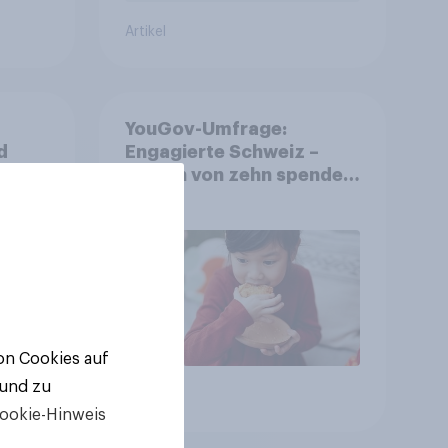
Artikel
YouGov-Umfrage:
d
Engagierte Schweiz –
ierte
Sieben von zehn spenden,
fast die Hälfte arbeitet
freiwillig
von Cookies auf
 und zu
Artikel
ookie-Hinweis