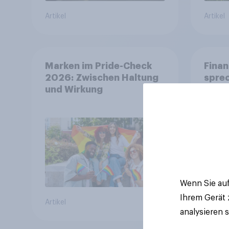
Artikel
Artikel
Marken im Pride-Check
Finan
2026: Zwischen Haltung
spre
und Wirkung
eigen
Wenn Sie auf
Ihrem Gerät
Artikel
Artikel
analysieren 