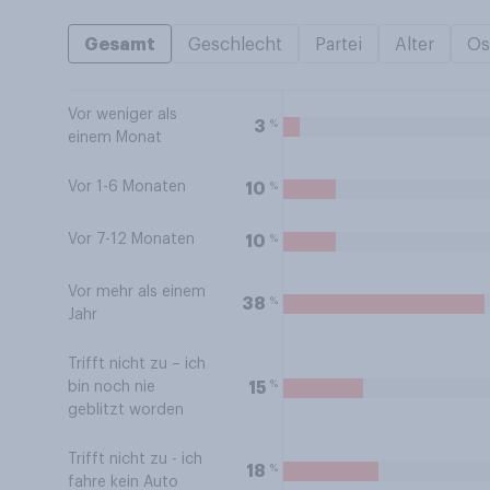
Gesamt
Geschlecht
Partei
Alter
Os
Vor weniger als
%
3
einem Monat
Vor 1-6 Monaten
%
10
Vor 7-12 Monaten
%
10
Vor mehr als einem
%
38
Jahr
Trifft nicht zu – ich
%
15
bin noch nie
geblitzt worden
Trifft nicht zu - ich
%
18
fahre kein Auto